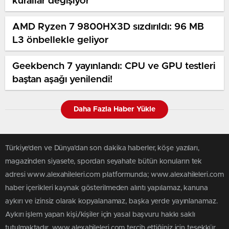
kurallar değişiyor
AMD Ryzen 7 9800HX3D sızdırıldı: 96 MB
L3 önbellekle geliyor
Geekbench 7 yayınlandı: CPU ve GPU testleri
baştan aşağı yenilendi!
Daha Fazla Haber Yükle
Türkiye'den ve Dünya’dan son dakika haberler, köşe yazıları,
magazinden siyasete, spordan seyahate bütün konuların tek
adresi www.alexahileleri.com platformunda; www.alexahileleri.com
haber içerikleri kaynak gösterilmeden alıntı yapılamaz, kanuna
aykırı ve izinsiz olarak kopyalanamaz, başka yerde yayınlanamaz.
Aykırı işlem yapan kişi/kişiler için yasal başvuru hakkı saklı
tutulmaktadır. www.alexahileleri.com tercih ettiğiniz için teşekkür