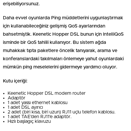
erişebiliyorsunuz.
Daha evvel oyunlarda Ping müddetlerini uygunlaştırmak
için kullanabileceğiniz gelişmiş QoS ayarlarından
bahsetmiştik. Keenetic Hopper DSL bunun için IntelliQoS
isminde bir QoS tahlili kullanıyor. Bu sistem ağda
muhakkak tıpta paketlere öncelik tanıyarak, arama ve
konferanslardaki takılmaları önlemeye yahut oyunlardaki
mümkün ping meselelerini gidermeye yardımcı oluyor.
Kutu içeriği:
Keenetic Hopper DSL modem router
Adaptör
1 adet yassı ethernet kablosu
1 adet DSL ayırıcı
2 adet (biri kısa, biri uzun) RJ11 uçlu telefon kablosu.
1 adet TAE’den RJ11’e adaptör.
Hızlı başlagıç klavuzu