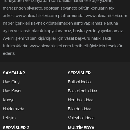
Türkiye'den ve Dünya’dan son dakika haberler, köşe yazıları,
magazinden siyasete, spordan seyahate bütün konuların tek
adresi www.alexahileleri.com platformunda; www.alexahileleri.com
haber içerikleri kaynak gösterilmeden alıntı yapılamaz, kanuna
aykırı ve izinsiz olarak kopyalanamaz, başka yerde yayınlanamaz.
Aykırı işlem yapan kişi/kişiler için yasal başvuru hakkı saklı
tutulmaktadır. www.alexahileleri.com tercih ettiğiniz için teşekkür
ederiz.
SAYFALAR
SERVİSLER
Üye Girişi
Futbol İddaa
Üye Kaydı
Basketbol İddaa
Künye
Hentbol İddaa
Hakkımızda
Bilardo İddaa
İletişim
Voleybol İddaa
SERVİSLER 2
MULTİMEDYA