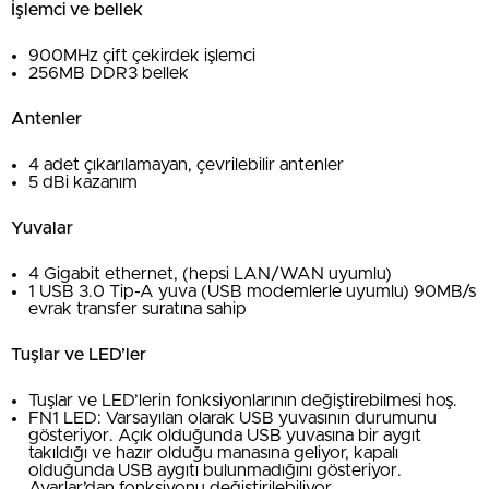
İşlemci ve bellek
900MHz çift çekirdek işlemci
256MB DDR3 bellek
Antenler
4 adet çıkarılamayan, çevrilebilir antenler
5 dBi kazanım
Yuvalar
4 Gigabit ethernet, (hepsi LAN/WAN uyumlu)
1 USB 3.0 Tip-A yuva (USB modemlerle uyumlu) 90MB/s
evrak transfer suratına sahip
Tuşlar ve LED’ler
Tuşlar ve LED’lerin fonksiyonlarının değiştirebilmesi hoş.
FN1 LED: Varsayılan olarak USB yuvasının durumunu
gösteriyor. Açık olduğunda USB yuvasına bir aygıt
takıldığı ve hazır olduğu manasına geliyor, kapalı
olduğunda USB aygıtı bulunmadığını gösteriyor.
Ayarlar’dan fonksiyonu değiştirilebiliyor.