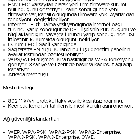
FN2 LED: Varsayılan olarak yeni firm firmware sürümü
bulunduğunu gösteriyor. Yanıp söndüğünde yeni
firmware var, kapalı olduğunda firmware yok. Ayarlar’dan
fonksiyonu değiştirilebiliyor.
İnternet LED’i: Daima yeşil yandığında internet bağlı,
turuncu yanıp söndüğünde DSL ilişkisinin kurulduğunu ve
bilgi aktarıldığını, yavaşça turuncu yanıp söndüğünde DSL
irtibatının kurulmakta olduğunu belirtiyor.
Durum LED’i: Sabit yandığında
Sağ tarafta FN tuşu. Kullanıcı bu tuşu denetim panelinin
ayarlar kısmından özelleştirebiliyor.
WPS/Wi-Fi düşmesi. Kısa basıldığında WPA fonksiyonu
görüyor. 3 saniye ve üzerinde basılırsa kablosuz ağı açıp
kapatıyor.
Arkada reset tuşu.
Mesh desteği
802.11 k/v/r protokol takviyesi ile kesintisiz roaming.
Keenetic kendi ağ tahlilleriyle mesh kurulmasını öneriyor.
Ağ güvenliği standartları
WEP, WPA-PSK, WPA2-PSK, WPA2-Enterprise,
WPA3-PSK, WPA3-Enterprise, OWE.