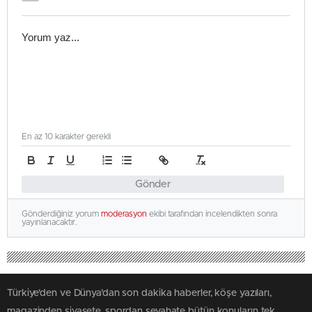
En az 10 karakter gerekli
Gönder
Gönderdiğiniz yorum
moderasyon
ekibi tarafından incelendikten sonra
yayınlanacaktır.
Türkiye'den ve Dünya’dan son dakika haberler, köşe yazıları,
magazinden siyasete, spordan seyahate bütün konuların tek