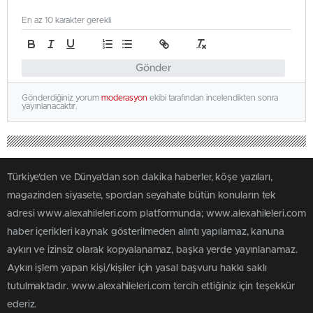
En az 10 karakter gerekli
Gönder
Gönderdiğiniz yorum
moderasyon
ekibi tarafından incelendikten sonra
yayınlanacaktır.
Türkiye'den ve Dünya’dan son dakika haberler, köşe yazıları,
magazinden siyasete, spordan seyahate bütün konuların tek
adresi www.alexahileleri.com platformunda; www.alexahileleri.com
haber içerikleri kaynak gösterilmeden alıntı yapılamaz, kanuna
aykırı ve izinsiz olarak kopyalanamaz, başka yerde yayınlanamaz.
Aykırı işlem yapan kişi/kişiler için yasal başvuru hakkı saklı
tutulmaktadır. www.alexahileleri.com tercih ettiğiniz için teşekkür
ederiz.