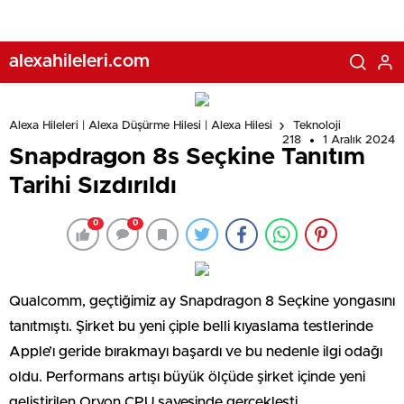
alexahileleri.com
Alexa Hileleri | Alexa Düşürme Hilesi | Alexa Hilesi
Teknoloji
218
1 Aralık 2024
Snapdragon 8s Seçkine Tanıtım
Tarihi Sızdırıldı
0
0
Qualcomm, geçtiğimiz ay Snapdragon 8 Seçkine yongasını
tanıtmıştı. Şirket bu yeni çiple belli kıyaslama testlerinde
Apple’ı geride bırakmayı başardı ve bu nedenle ilgi odağı
oldu. Performans artışı büyük ölçüde şirket içinde yeni
geliştirilen Oryon CPU sayesinde gerçekleşti.