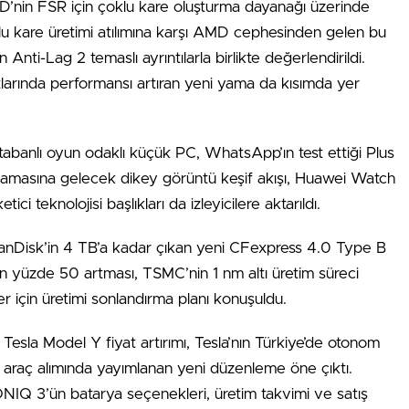
MD’nin FSR için çoklu kare oluşturma dayanağı üzerinde
oklu kare üretimi atılımına karşı AMD cephesinden gelen bu
nti-Lag 2 temaslı ayrıntılarla birlikte değerlendirildi.
larında performansı artıran yeni yama da kısımda yer
tabanlı oyun odaklı küçük PC, WhatsApp’ın test ettiği Plus
ygulamasına gelecek dikey görüntü keşif akışı, Huawei Watch
 teknolojisi başlıkları da izleyicilere aktarıldı.
nDisk’in 4 TB’a kadar çıkan yeni CFexpress 4.0 Type B
erin yüzde 50 artması, TSMC’nin 1 nm altı üretim süreci
 için üretimi sonlandırma planı konuşuldu.
esla Model Y fiyat artırımı, Tesla’nın Türkiye’de otonom
li araç alımında yayımlanan yeni düzenleme öne çıktı.
IONIQ 3’ün batarya seçenekleri, üretim takvimi ve satış