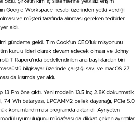
l oldu. Şirketin kimi iç sistemlerine yetkisiz erişim
şanın Google Workspace hesabı üzerinden yetki verdiği
 olması ve müşteri tarafında alınması gereken tedbirler
er aldı.
ğişimi gündeme geldi. Tim Cook’un CEO’luk misyonunu
tim kurulu lideri olarak devam edecek olması ve Johny
rolü T Raporu’nda bedellendirilen ana başlıklardan biri
r masaüstü bilgisayar üzerinde çalıştığı savı ve macOS 27
ması da kısımda yer aldı.
3 Pro öne çıktı. Yeni modelin 13.5 inç 2.8K dokunmatik
ileri, 74 Wh bataryası, LPCAMM2 bellek dayanağı, PCIe 5.0
önük konumlandırması programda aktarıldı. Ayrıyeten
modül uyumluluğunu müdafaası da dikkat çeken ayrıntılar