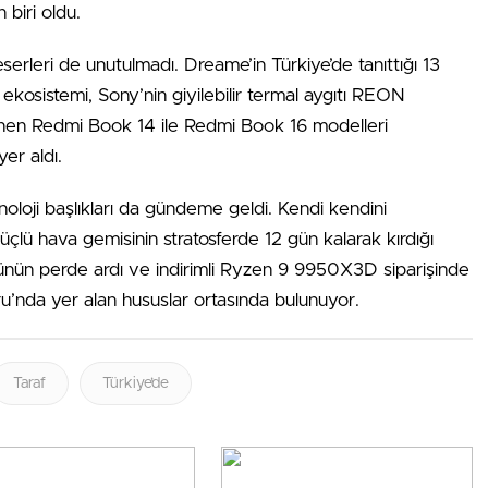
 biri oldu.
serleri de unutulmadı. Dreame’in Türkiye’de tanıttığı 13
ekosistemi, Sony’nin giyilebilir termal aygıtı REON
en Redmi Book 14 ile Redmi Book 16 modelleri
yer aldı.
oloji başlıkları da gündeme geldi. Kendi kendini
çlü hava gemisinin stratosferde 12 gün kalarak kırdığı
zünün perde ardı ve indirimli Ryzen 9 9950X3D siparişinde
ru’nda yer alan hususlar ortasında bulunuyor.
Taraf
Türkiye’de