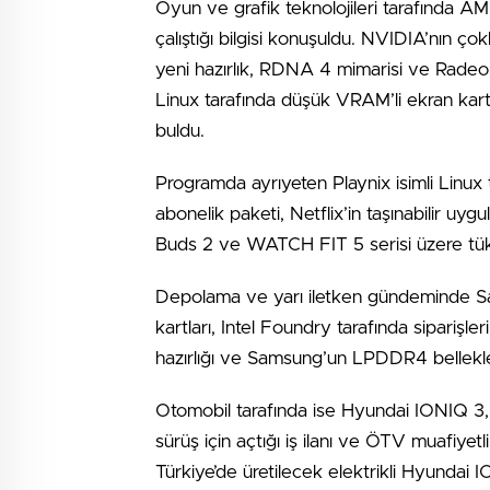
Oyun ve grafik teknolojileri tarafında A
çalıştığı bilgisi konuşuldu. NVIDIA’nın ç
yeni hazırlık, RDNA 4 mimarisi ve Radeon A
Linux tarafında düşük VRAM’li ekran kart
buldu.
Programda ayrıyeten Playnix isimli Linux 
abonelik paketi, Netflix’in taşınabilir u
Buds 2 ve WATCH FIT 5 serisi üzere tüketici
Depolama ve yarı iletken gündeminde Sa
kartları, Intel Foundry tarafında siparişl
hazırlığı ve Samsung’un LPDDR4 bellekler
Otomobil tarafında ise Hyundai IONIQ 3, T
sürüş için açtığı iş ilanı ve ÖTV muafiyet
Türkiye’de üretilecek elektrikli Hyundai 