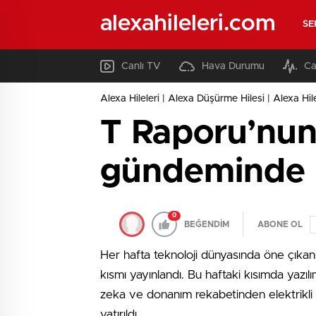
alexahileleri.com
SE
Canlı TV
Hava Durumu
Ca
Alexa Hileleri | Alexa Düşürme Hilesi | Alexa Hil
T Raporu’nun 
gündeminde b
0
BEĞENDİM
ABONE OL
Her hafta teknoloji dünyasında öne çıkan
kısmı yayınlandı. Bu haftaki kısımda yaz
zeka ve donanım rekabetinden elektrikli 
yatırıldı.