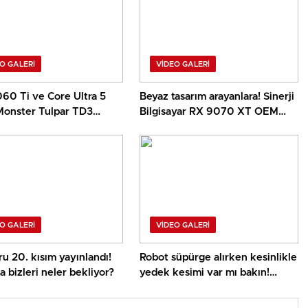
O GALERI
VIDEO GALERI
60 Ti ve Core Ultra 5
Beyaz tasarım arayanlara! Sinerji
Monster Tulpar TD3
Bilgisayar RX 9070 XT OEM
 incelemesi
paket incelemesi
O GALERI
VIDEO GALERI
u 20. kısım yayınlandı!
Robot süpürge alırken kesinlikle
a bizleri neler bekliyor?
yedek kesimi var mı bakın!
Homend Alex 50 incelemesi