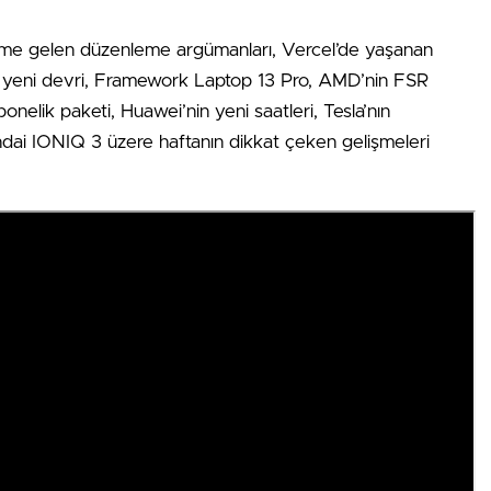
deme gelen düzenleme argümanları, Vercel’de yaşanan
ası yeni devri, Framework Laptop 13 Pro, AMD’nin FSR
onelik paketi, Huawei’nin yeni saatleri, Tesla’nın
dai IONIQ 3 üzere haftanın dikkat çeken gelişmeleri