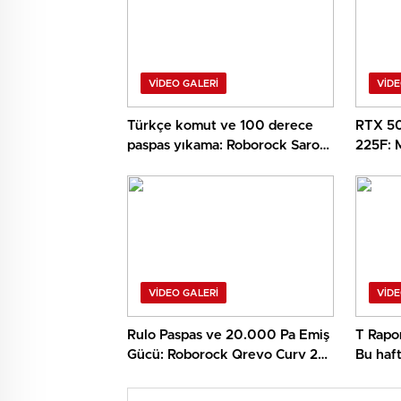
VIDEO GALERI
VIDE
Türkçe komut ve 100 derece
RTX 50
paspas yıkama: Roborock Saros
225F: 
20 Sonic incelemesi
V3.4.3
VIDEO GALERI
VIDE
Rulo Paspas ve 20.000 Pa Emiş
T Rapor
Gücü: Roborock Qrevo Curv 2
Bu haft
Flow İncelemesi