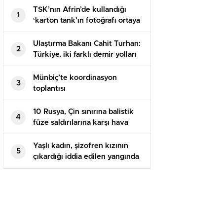
TSK’nın Afrin’de kullandığı
1
‘karton tank’ın fotoğrafı ortaya
çıktı
Ulaştırma Bakanı Cahit Turhan:
2
Türkiye, iki farklı demir yolları
İle AB’ye bağlanacağını açıkladı
Münbiç’te koordinasyon
3
toplantısı
10 Rusya, Çin sınırına balistik
4
füze saldırılarına karşı hava
savunma sistemleri kurdu
Yaşlı kadın, şizofren kızının
5
çıkardığı iddia edilen yangında
öldü