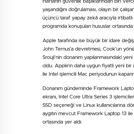
Haftanın güvenlik başlıklarından biri Verce
yaşandığını doğrulaması, olayın bir çalı
üçüncü taraf yapay zekâ aracıyla irtibatlı
programda konuşulan hususlar ortasında y
Apple tarafında ise büyük bir idare de
John Ternus’a devretmesi, Cook’un yöne
Srouji’nin donanım yapılanmasındaki yeni 
oldu. Apple’ın daha uygun fiyatlı yeni bi
ile Intel işlemcili Mac periyodunun kapan
Donanım gündeminde Framework Laptop 1
ekranı, Intel Core Ultra Series 3 işlemc
SSD seçeneği ve Linux kullanıcılarına d
aygıtın mevcut Framework Laptop 13 ile 
ortasında yer aldı.