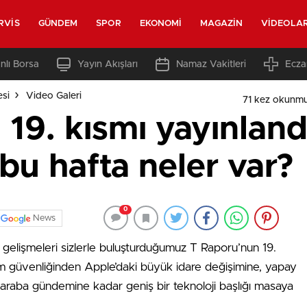
RVIS
GÜNDEM
SPOR
EKONOMI
MAGAZIN
VIDEOLA
nlı Borsa
Yayın Akışları
Namaz Vakitleri
Ecza
esi
Video Galeri
71 kez okunmu
19. kısmı yayınlandı
u hafta neler var?
0
News
 gelişmeleri sizlerle buluşturduğumuz T Raporu’nun 19.
ılım güvenliğinden Apple’daki büyük idare değişimine, yapay
araba gündemine kadar geniş bir teknoloji başlığı masaya