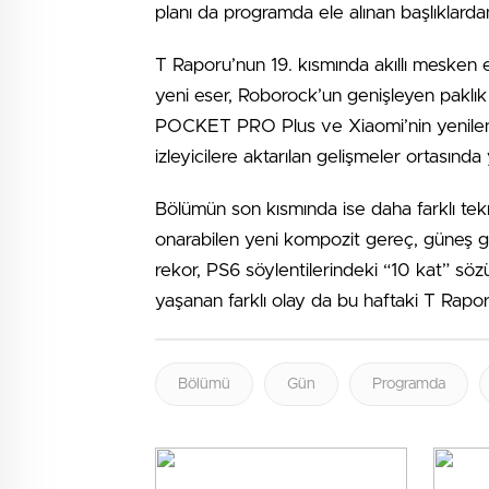
planı da programda ele alınan başlıklardan
T Raporu’nun 19. kısmında akıllı mesken e
yeni eser, Roborock’un genişleyen paklık 
POCKET PRO Plus ve Xiaomi’nin yenilen
izleyicilere aktarılan gelişmeler ortasında 
Bölümün son kısmında ise daha farklı tekn
onarabilen yeni kompozit gereç, güneş gü
rekor, PS6 söylentilerindeki “10 kat” sö
yaşanan farklı olay da bu haftaki T Rapo
Bölümü
Gün
Programda