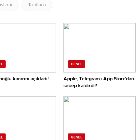
istemi
Tarafında
EL
GENEL
oğlu kararını açıkladı!
Apple, Telegram’ı App Store’dan
sebep kaldırdı?
EL
GENEL