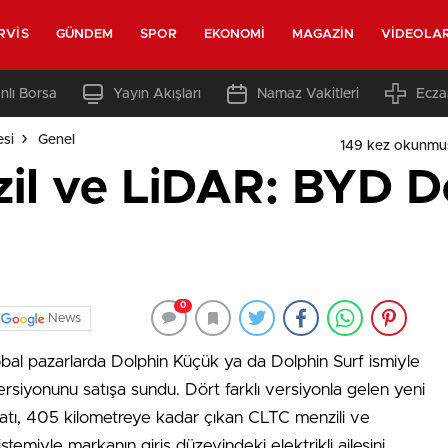
RVIS
GÜNDEM
SPOR
EKONOMI
MAGAZIN
VIDEOLA
nlı Borsa
Yayın Akışları
Namaz Vakitleri
Ecza
esi
Genel
149 kez okunmu
il ve LiDAR: BYD D
0
News
lobal pazarlarda Dolphin Küçük ya da Dolphin Surf ismiyle
ersiyonunu satışa sundu. Dört farklı versiyonla gelen yeni
atı, 405 kilometreye kadar çıkan CLTC menzili ve
temiyle markanın giriş düzeyindeki elektrikli ailesini