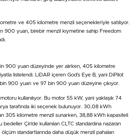
metre ve 405 kilometre menzil seçenekleriyle satılıyor.
9 bin 900 yuan, birebir menzil kıymetine sahip Freedom
dı.
 bin 900 yuan düzeyinde yer alırken, 405 kilometre
yatla listelendi. LiDAR içeren God’s Eye B, yani DiPilot
90 bin 900 yuan ve 97 bin 900 yuan düzeyine çıkıyor.
 motoru kullanılıyor. Bu motor 55 kW, yani yaklaşık 74
arya tarafında iki seçenek bulunuyor. 30,08 kWh
an 305 kilometre menzil sunarken, 38,88 kWh kapasiteli
u bedeller Çin’de kullanılan CLTC standardına nazaran
e ölçüm standartlarında daha düşük menzil pahaları