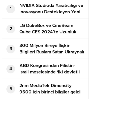
NVIDIA Studio’da Yaratıcılığı ve
1
İnovasyonu Destekleyen Yeni
Uygulamalar
LG DukeBox ve CineBeam
2
Qube CES 2024’te Uzunluk
Gösterecek
300 Milyon Bireye İlişkin
3
Bilgileri Ruslara Satan Ukraynalı
Hacker Tutuklandı
ABD Kongresinden Filistin-
4
İsrail meselesinde ‘iki devletli
çözüme’ destek
2nm MediaTek Dimensity
5
9600 için birinci bilgiler geldi