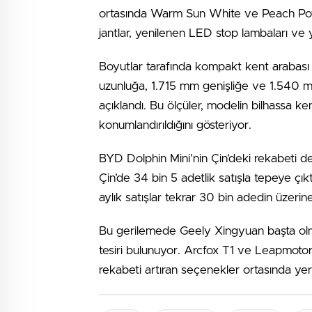
ortasında Warm Sun White ve Peach Powde
jantlar, yenilenen LED stop lambaları ve y
Boyutlar tarafında kompakt kent arabas
uzunluğa, 1.715 mm genişliğe ve 1.540 
açıklandı. Bu ölçüler, modelin bilhassa ken
konumlandırıldığını gösteriyor.
BYD Dolphin Mini’nin Çin’deki rekabeti de
Çin’de 34 bin 5 adetlik satışla tepeye çık
aylık satışlar tekrar 30 bin adedin üzerin
Bu gerilemede Geely Xingyuan başta olma
tesiri bulunuyor. Arcfox T1 ve Leapmotor
rekabeti artıran seçenekler ortasında yer 