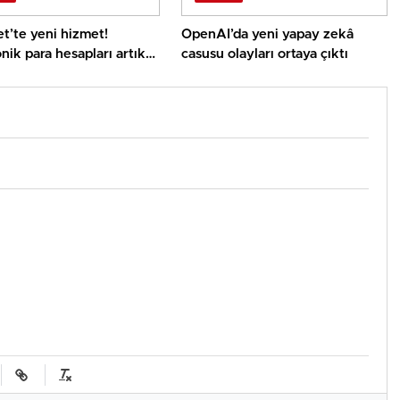
t’te yeni hizmet!
OpenAI’da yeni yapay zekâ
nik para hesapları artık
casusu olayları ortaya çıktı
randa