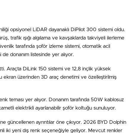
iliği opsiyonel LiDAR dayanaklı DiPilot 300 sistemi oldu.
üş, trafik ışığı algılama ve kavşaklarda takviyeli ilerleme
üvenlik tarafında şoför izleme sistemi, otomatik acil
i de donanım listesinde yer alıyor.
i. Araçta DiLink 150 sistemi ve 12,8 inçlik yüksek
 ekran üzerinden 3D araç denetimi ve özelleştirilmiş
 renk teması yer alıyor. Donanım tarafında 50W kablosuz
ikametli elektrikli ayarlanabilir şoför koltuğu sunuluyor.
ne güncellenen ayrıntılar öne çıkıyor. 2026 BYD Dolphin
 iki yeni dış renk seçeneğiyle geliyor. Mevcut renkler