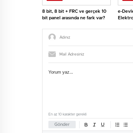
8 bit, 8 bit + FRC ve gerçek 10
e-Devle
bit panel arasında ne fark var?
Elektro
tek ek
En az 10 karakter gerekli
Gönder