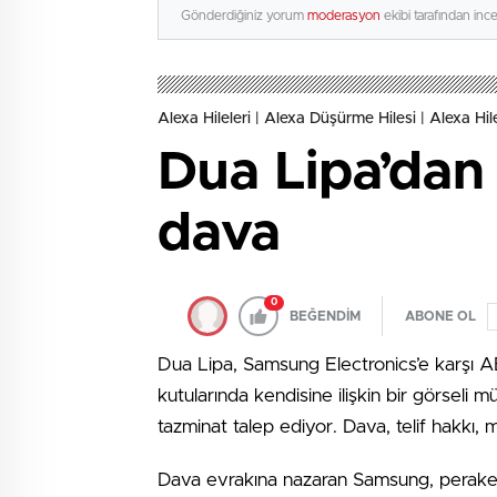
Gönderdiğiniz yorum
moderasyon
ekibi tarafından inc
Alexa Hileleri | Alexa Düşürme Hilesi | Alexa Hil
Dua Lipa’dan
dava
0
BEĞENDİM
ABONE OL
Dua Lipa, Samsung Electronics’e karşı A
kutularında kendisine ilişkin bir görseli m
tazminat talep ediyor. Dava, telif hakkı, m
Dava evrakına nazaran Samsung, perakend