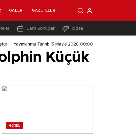
R
GALERI
GAZETELER
neler
Canlı Sonuçlar
İddaa
ştur
Yayınlanma Tarihi: 15 Mayıs 2026 00:00
olphin Küçük
GENEL