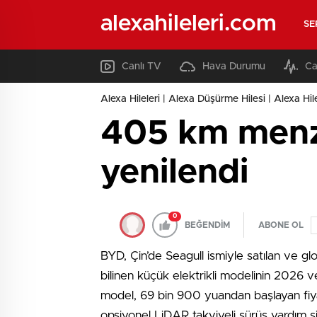
alexahileleri.com
SE
Canlı TV
Hava Durumu
Ca
Alexa Hileleri | Alexa Düşürme Hilesi | Alexa Hil
405 km menz
yenilendi
0
BEĞENDİM
ABONE OL
BYD, Çin’de Seagull ismiyle satılan ve g
bilinen küçük elektrikli modelinin 2026 v
model, 69 bin 900 yuandan başlayan fiy
opsiyonel LiDAR takviyeli sürüş yardım sis