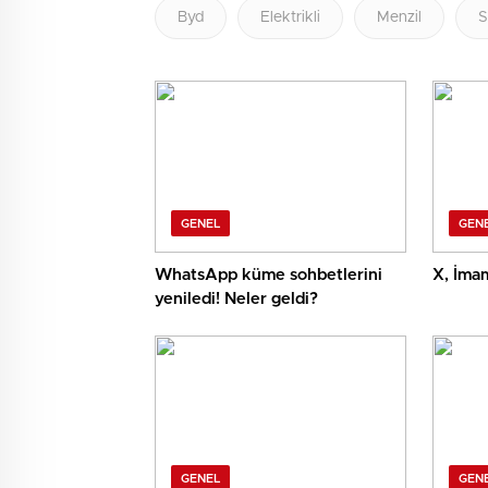
Byd
Elektrikli
Menzil
S
GENEL
GEN
WhatsApp küme sohbetlerini
X, İmam
yeniledi! Neler geldi?
GENEL
GEN