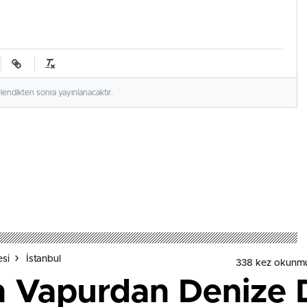
elendikten sonra yayınlanacaktır.
esi
İstanbul
338 kez okunm
 Vapurdan Denize D