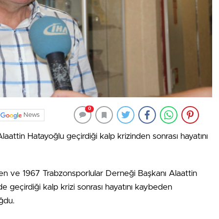
0
News
attin Hatayoğlu geçirdiği kalp krizinden sonrası hayatını
den ve 1967 Trabzonsporlular Derneği Başkanı Alaattin
e geçirdiği kalp krizi sonrası hayatını kaybeden
ğdu.