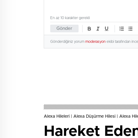
En az 10 karakter gerekli
Gönder
Gönderdiğiniz yorum
moderasyon
ekibi tarafından inc
Alexa Hileleri | Alexa Düşürme Hilesi | Alexa Hil
Hareket Eden