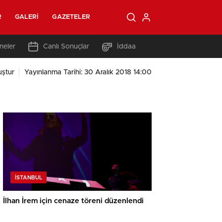
R
GALERI
GAZETELER
neler
Canlı Sonuçlar
İddaa
ştur
Yayınlanma Tarihi: 30 Aralık 2018 14:00
İSTANBUL
İlhan İrem için cenaze töreni düzenlendi