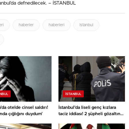
stanbul’da defnedilecek. – İSTANBUL
ri
haberler
haberleri
Istanbul
ANBUL
İSTANBUL
’da otelde cinsel saldırı!
İstanbul’da liseli genç kızlara
nda çığlığını duydum’
taciz iddiası! 2 şüpheli gözaltına
alındı