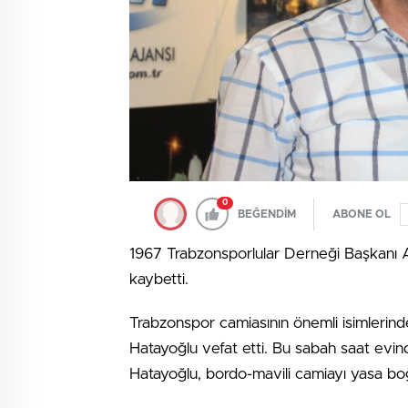
0
BEĞENDİM
ABONE OL
1967 Trabzonsporlular Derneği Başkanı Ala
kaybetti.
Trabzonspor camiasının önemli isimlerin
Hatayoğlu vefat etti. Bu sabah saat evind
Hatayoğlu, bordo-mavili camiayı yasa bo