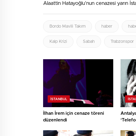
Alaattin Hatayoğlu’nun cenazesi yarın İ
Bordo Mavili Takım
haber
habe
Kalp Krizi
Sabah
Trabzonspor
İSTANBUL
İST
İlhan İrem için cenaze töreni
Antalya
düzenlendi
‘Telefo