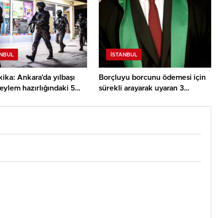
ANBUL
İSTANBUL
ika: Ankara’da yılbaşı
Borçluyu borcunu ödemesi için
eylem hazırlığındaki 5
sürekli arayarak uyaran 3
t yakalandı
avukata huzur bozma davası
açıldı