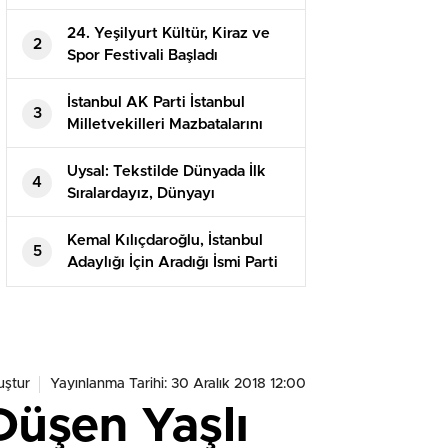
24. Yeşilyurt Kültür, Kiraz ve
2
Spor Festivali Başladı
İstanbul AK Parti İstanbul
3
Milletvekilleri Mazbatalarını
Aldı
Uysal: Tekstilde Dünyada İlk
4
Sıralardayız, Dünyayı
Giydiriyoruz
Kemal Kılıçdaroğlu, İstanbul
5
Adaylığı İçin Aradığı İsmi Parti
Dışından Buldu
uştur
Yayınlanma Tarihi: 30 Aralık 2018 12:00
üşen Yaşlı