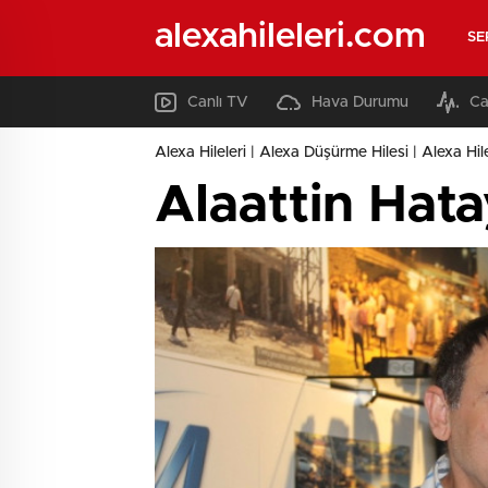
alexahileleri.com
SE
Canlı TV
Hava Durumu
Ca
Alexa Hileleri | Alexa Düşürme Hilesi | Alexa Hil
Alaattin Hata