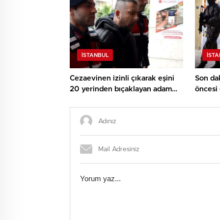
İSTANBUL
İST
Cezaevinen izinli çıkarak eşini
Son dak
20 yerinden bıçaklayan adam
öncesi 
adliyede
teröris