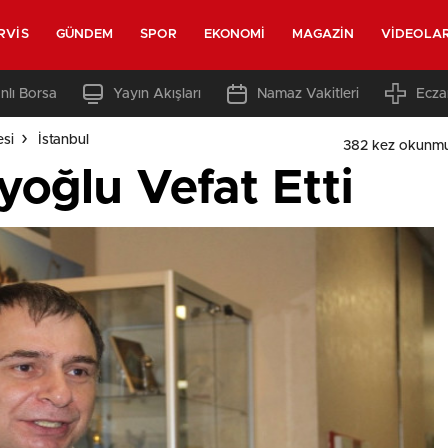
RVIS
GÜNDEM
SPOR
EKONOMI
MAGAZIN
VIDEOLA
nlı Borsa
Yayın Akışları
Namaz Vakitleri
Ecza
esi
İstanbul
382 kez okunmu
yoğlu Vefat Etti