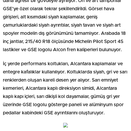
daha agresif bir gövdeyle ayrılıyor. Ön ve art tamponlar
GSE’ye özel olarak tekrar şekillendirildi. Görsel hava
girişleri, alt kısımdaki siyah kaplamalar, geniş
çamurluklardaki siyah ayrıntılar, siyah tavan ve siyah art
spoyler modelin dış görünümünü tamamlıyor. Arabada 18
inç jantlar, 215/40 R18 ölçüsünde Michelin Pilot Sport 4S
lastikler ve GSE logolu Alcon fren kaliperleri bulunuyor.
İç yerde performans koltukları, Alcantara kaplamalar ve
entegre kafalıklar kullanılıyor. Koltuklarda siyah, gri ve sarı
renklerden oluşan kareli desen yer alıyor. Sarı emniyet
kemerleri, Alcantara kaplı direksiyon simidi, Alcantara
kaplı kapı içleri, sarı dikişli kol dayamalar, gümüş gri yer
üzerinde GSE logolu gösterge paneli ve alüminyum spor
pedallar kabindeki GSE ayrıntılarını oluşturuyor.