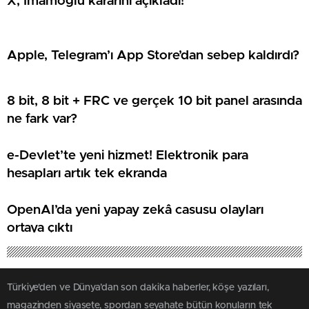
X, İmamoğlu kararını açıkladı!
Apple, Telegram’ı App Store’dan sebep kaldırdı?
8 bit, 8 bit + FRC ve gerçek 10 bit panel arasında
ne fark var?
e-Devlet’te yeni hizmet! Elektronik para
hesapları artık tek ekranda
OpenAI’da yeni yapay zekâ casusu olayları
ortaya çıktı
Türkiye'den ve Dünya’dan son dakika haberler, köşe yazıları,
magazinden siyasete, spordan seyahate bütün konuların tek