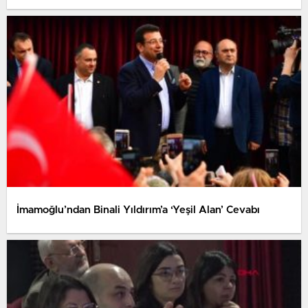
İmamoğlu’ndan Binali Yıldırım’a ‘Yeşil Alan’ Cevabı