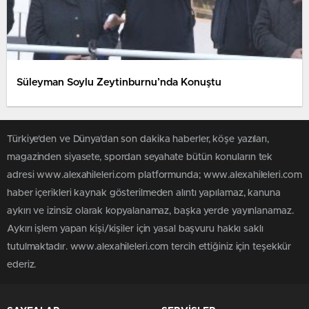
Süleyman Soylu Zeytinburnu’nda Konuştu
Türkiye'den ve Dünya’dan son dakika haberler, köşe yazıları,
magazinden siyasete, spordan seyahate bütün konuların tek
adresi www.alexahileleri.com platformunda; www.alexahileleri.com
haber içerikleri kaynak gösterilmeden alıntı yapılamaz, kanuna
aykırı ve izinsiz olarak kopyalanamaz, başka yerde yayınlanamaz.
Aykırı işlem yapan kişi/kişiler için yasal başvuru hakkı saklı
tutulmaktadır. www.alexahileleri.com tercih ettiğiniz için teşekkür
ederiz.