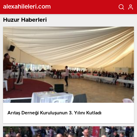
alexahileleri.com
Huzur Haberleri
Arıtaş Derneği Kuruluşunun 3. Yılını Kutladı