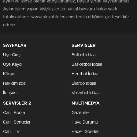
aykırı ve izinsiz olarak kopyalanamaz, başka yerde yayınlanamaz.
Aykırı işlem yapan kişi/kişiler için yasal başvuru hakkı saklı
tutulmaktadır. www.alexahileleri.com tercih ettiğiniz için teşekkür
ederiz.
SAYFALAR
SERVİSLER
Üye Girişi
Futbol İddaa
Üye Kaydı
Basketbol İddaa
Künye
Hentbol İddaa
Hakkımızda
Bilardo İddaa
İletişim
Voleybol İddaa
SERVİSLER 2
MULTİMEDYA
Canlı Borsa
Gazeteler
Canlı Sonuçlar
Hava Durumu
Canlı TV
Haber Gönder