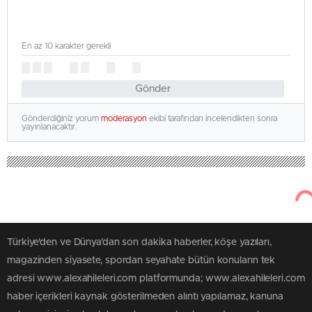
En az 10 karakter gerekli
Gönder
Gönderdiğiniz yorum
moderasyon
ekibi tarafından incelendikten sonra
yayınlanacaktır.
Türkiye'den ve Dünya’dan son dakika haberler, köşe yazıları,
magazinden siyasete, spordan seyahate bütün konuların tek
adresi www.alexahileleri.com platformunda; www.alexahileleri.com
haber içerikleri kaynak gösterilmeden alıntı yapılamaz, kanuna