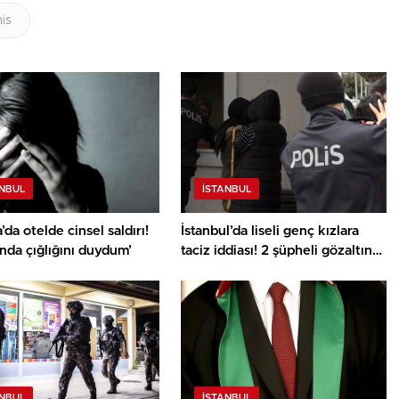
is
ANBUL
İSTANBUL
’da otelde cinsel saldırı!
İstanbul’da liseli genç kızlara
nda çığlığını duydum’
taciz iddiası! 2 şüpheli gözaltına
alındı
ANBUL
İSTANBUL