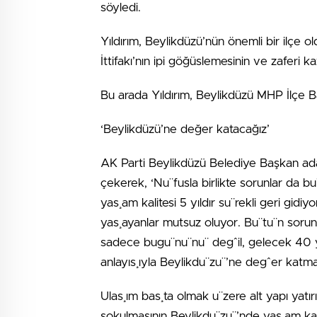
söyledi.
Yıldırım, Beylikdüzü’nün önemli bir ilçe
İttifakı’nın ipi göğüslemesinin ve zaferi ka
Bu arada Yıldırım, Beylikdüzü MHP İlçe Başk
‘Beylikdüzü’ne değer katacağız’
AK Parti Beylikdüzü Belediye Başkan adayı
çekerek, ‘Nu¨fusla birlikte sorunlar da b
yas¸am kalitesi 5 yıldır su¨rekli geri gid
yas¸ayanlar mutsuz oluyor. Bu¨tu¨n sorunla
sadece bugu¨nu¨nu¨ degˆil, gelecek 40 yıl
anlayıs¸ıyla Beylikdu¨zu¨’ne degˆer katmak
Ulas¸ım bas¸ta olmak u¨zere alt yapı yatır
sokulmasının Beylikdu¨zu¨’nde yas¸am kalit