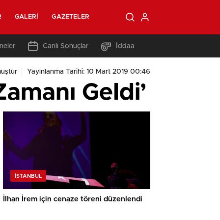
R
GALERI
GAZETELER
neler
Canlı Sonuçlar
İddaa
uştur
Yayınlanma Tarihi: 10 Mart 2019 00:46
Zamanı Geldi’
İSTANBUL
İlhan İrem için cenaze töreni düzenlendi