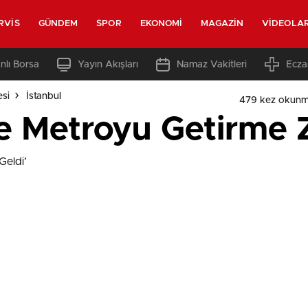
RVIS
GÜNDEM
SPOR
EKONOMI
MAGAZIN
VIDEOLA
nlı Borsa
Yayın Akışları
Namaz Vakitleri
Ecza
esi
İstanbul
479 kez okunm
e Metroyu Getirme 