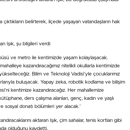
 çıktıkların belirterek, ilçede yaşayan vatandaşların hak
Işık, şu bilgileri verdi:
otobüsü ve metro ile kentimizde yaşam kolaylaşacak.
ahalleye kazandıracağımız nitelikli okullarla kentimizde
ni yükselteceğiz. Bilim ve Teknoloji Vadisi’yle çocuklarımız
varlarıyla buluşacak. Yapay zeka, robotik kodlama ve bilişim
itesi’ni kentimize kazandıracağız. Her mahallemize
tüphane, ders çalışma alanları, genç, kadın ve yaşlı
ve sosyal donatı bölümleri yer alacak.’
ndıracaklarını aktaran Işık, çim sahalar, tenis kortları gibi
sında olduğunu kaydetti.