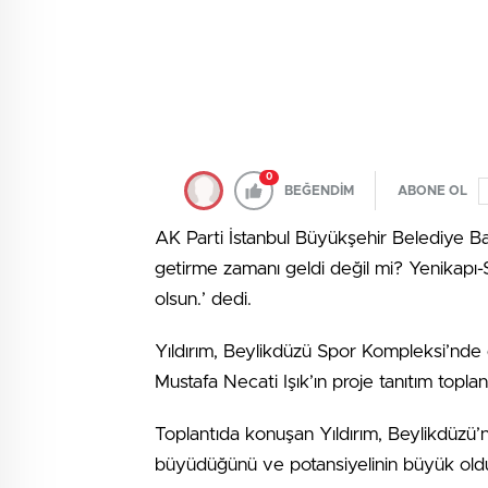
0
BEĞENDİM
ABONE OL
AK Parti İstanbul Büyükşehir Belediye Ba
getirme zamanı geldi değil mi? Yenikapı
olsun.’ dedi.
Yıldırım, Beylikdüzü Spor Kompleksi’nd
Mustafa Necati Işık’ın proje tanıtım toplant
Toplantıda konuşan Yıldırım, Beylikdüzü’n
büyüdüğünü ve potansiyelinin büyük oldu