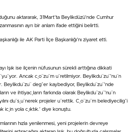
 olduğunu aktararak, 31Mart’ta Beylikdüzü’nde Cumhur
zanmasının ayrı bir anlam ifade ettiğini belirtti.
anlığı ile AK Parti İlçe Başkanlığı’nı ziyaret etti.
 Işık ise ilçenin nüfusunun sürekli arttığına dikkati
u¨yu¨yor. Ancak c¸o¨zu¨m u¨retilmiyor. Beylikdu¨zu¨’nu¨n
iyor. Beylikdu¨zu¨ degˆer kaybediyor, Beylikdu¨zu¨’nde
rın ve ihtiyac¸ların farkında olarak Beylikdu¨zu¨’nu¨n
ını du¨s¸u¨nerek projeler u¨rettik. C¸o¨zu¨m belediyeciligˆi
 ic¸in yola c¸ıktık.’ diye konuştu.
ımlarının hızla yenilenmesi, yeni projelerin devreye
esini artıracağını aktaran Işık, bu doğrultuda çalışmalar