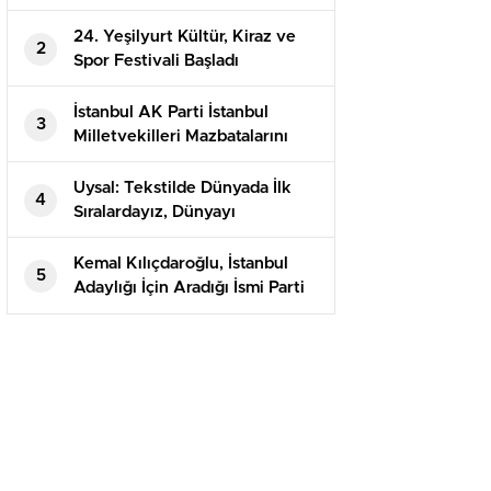
24. Yeşilyurt Kültür, Kiraz ve
2
Spor Festivali Başladı
İstanbul AK Parti İstanbul
3
Milletvekilleri Mazbatalarını
Aldı
Uysal: Tekstilde Dünyada İlk
4
Sıralardayız, Dünyayı
Giydiriyoruz
Kemal Kılıçdaroğlu, İstanbul
5
Adaylığı İçin Aradığı İsmi Parti
Dışından Buldu