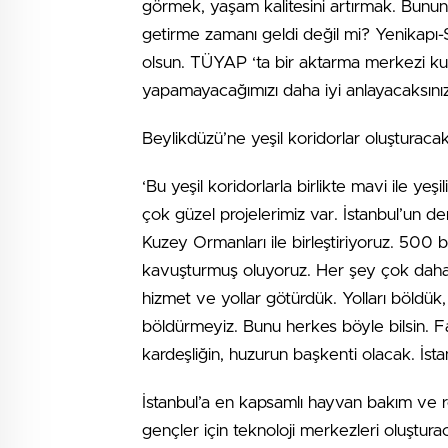
görmek, yaşam kalitesini artırmak. Bunun
getirme zamanı geldi değil mi? Yenikapı
olsun. TÜYAP ‘ta bir aktarma merkezi kura
yapamayacağımızı daha iyi anlayacaksınız
Beylikdüzü’ne yeşil koridorlar oluşturacakl
‘Bu yeşil koridorlarla birlikte mavi ile yeşi
çok güzel projelerimiz var. İstanbul’un d
Kuzey Ormanları ile birleştiriyoruz. 500 
kavuşturmuş oluyoruz. Her şey çok daha 
hizmet ve yollar götürdük. Yolları böldük, 
böldürmeyiz. Bunu herkes böyle bilsin. Fa
kardeşliğin, huzurun başkenti olacak. İsta
İstanbul’a en kapsamlı hayvan bakım ve re
gençler için teknoloji merkezleri oluşturac