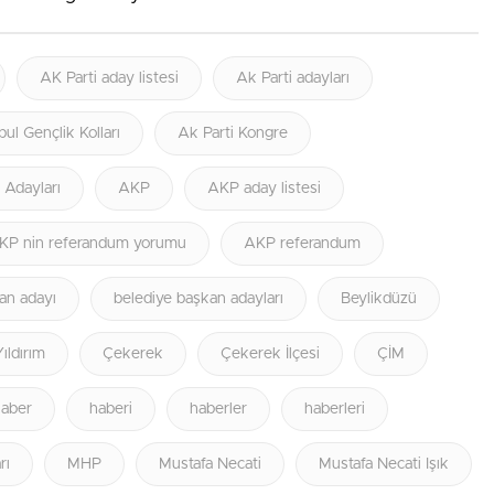
AK Parti aday listesi
Ak Parti adayları
bul Gençlik Kolları
Ak Parti Kongre
i Adayları
AKP
AKP aday listesi
KP nin referandum yorumu
AKP referandum
an adayı
belediye başkan adayları
Beylikdüzü
Yıldırım
Çekerek
Çekerek İlçesi
ÇİM
haber
haberi
haberler
haberleri
rı
MHP
Mustafa Necati
Mustafa Necati Işık