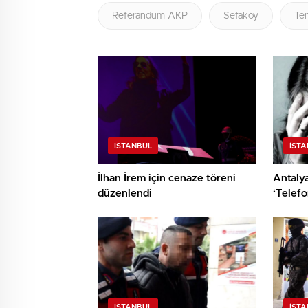
Referandum AKP
Sefaköy
Ten
İSTANBUL
İST
İlhan İrem için cenaze töreni
Antalya
düzenlendi
‘Telefo
İSTANBUL
İST