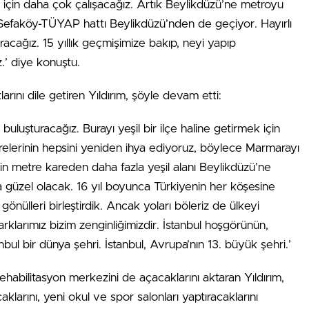
 için daha çok çalışacağız. Artık Beylikdüzü’ne metroyu
-Sefaköy-TÜYAP hattı Beylikdüzü’nden de geçiyor. Hayırlı
cağız. 15 yıllık geçmişimize bakıp, neyi yapıp
.’ diye konuştu.
arını dile getiren Yıldırım, şöyle devam etti:
li buluşturacağız. Burayı yeşil bir ilçe haline getirmek için
erelerinin hepsini yeniden ihya ediyoruz, böylece Marmarayı
bin metre kareden daha fazla yeşil alanı Beylikdüzü’ne
güzel olacak. 16 yıl boyunca Türkiyenin her köşesine
gönülleri birleştirdik. Ancak yoları böleriz de ülkeyi
rklarımız bizim zenginliğimizdir. İstanbul hoşgörünün,
nbul bir dünya şehri. İstanbul, Avrupa’nın 13. büyük şehri.’
habilitasyon merkezini de açacaklarını aktaran Yıldırım,
aklarını, yeni okul ve spor salonları yaptıracaklarını