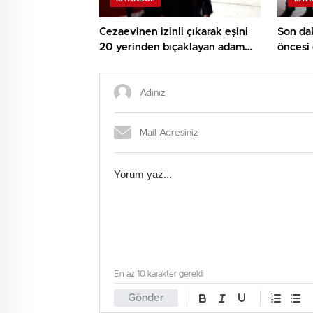
Cezaevinen izinli çıkarak eşini
Son dak
20 yerinden bıçaklayan adam
öncesi 
adliyede
teröris
En az 10 karakter gerekli
Gönder