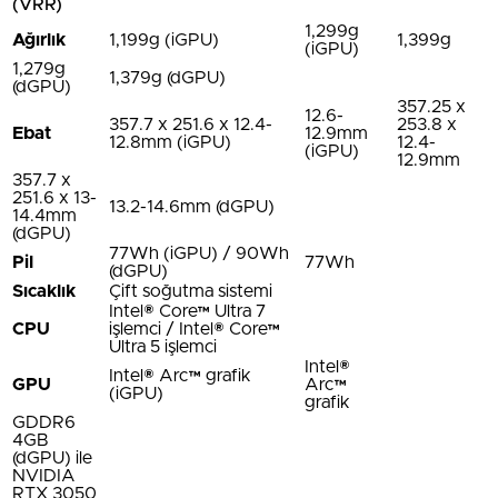
(VRR)
1,299g
Ağırlık
1,199g (iGPU)
1,399g
(iGPU)
1,279g
1,379g (dGPU)
(dGPU)
357.25 x
12.6-
357.7 x 251.6 x 12.4-
253.8 x
Ebat
12.9mm
12.8mm (iGPU)
12.4-
(iGPU)
12.9mm
357.7 x
251.6 x 13-
13.2-14.6mm (dGPU)
14.4mm
(dGPU)
77Wh (iGPU) / 90Wh
Pil
77Wh
(dGPU)
Sıcaklık
Çift soğutma sistemi
Intel® Core™ Ultra 7
CPU
işlemci / Intel® Core™
Ultra 5 işlemci
Intel®
Intel® Arc™ grafik
GPU
Arc™
(iGPU)
grafik
GDDR6
4GB
(dGPU) ile
NVIDIA
RTX 3050