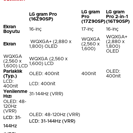
LG gram
LG gram
LG gram Pro
Pro
Pro 2-in-1
(16Z90SP)
(17Z90SP)
(16T90SP)
Ekran
16-inç
17-inç
16-inç
Boyutu
WQXGA+
WQXGA
WQXGA+ (2,880 x
(2,880 x
Ekran
(2,560 x
1,800) OLED
1,800)
1,600)
OLED
WQXGA
WQXGA (2,560 x
(2,560 x
1,600) LCD
1,600) LCD
Parlaklık
OLED:
OLED: 400nit
400nit
(Typ.)
400nit
LCD:
LCD: 400nit
400nit
Yenilenme
31-144Hz (VRR)
Hızı
OLED: 48-
120Hz
(VRR)
OLED: 48-120Hz (VRR)
LCD: 31-
LCD: 31-144Hz (VRR)
144Hz