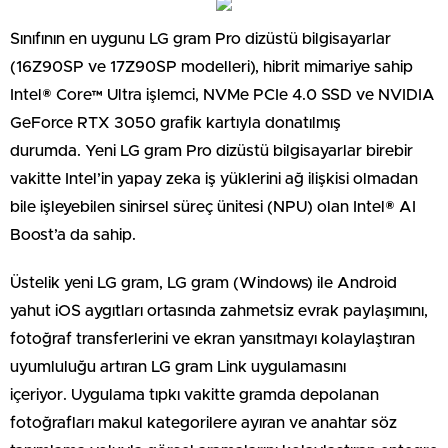
Sınıfının en uygunu LG gram Pro dizüstü bilgisayarlar
(16Z90SP ve 17Z90SP modelleri), hibrit mimariye sahip
Intel® Core™ Ultra işlemci, NVMe PCIe 4.0 SSD ve NVIDIA
GeForce RTX 3050 grafik kartıyla donatılmış
durumda. Yeni LG gram Pro dizüstü bilgisayarlar birebir
vakitte Intel’in yapay zeka iş yüklerini ağ ilişkisi olmadan
bile işleyebilen sinirsel süreç ünitesi (NPU) olan Intel® AI
Boost’a da sahip.
Üstelik yeni LG gram, LG gram (Windows) ile Android
yahut iOS aygıtları ortasında zahmetsiz evrak paylaşımını,
fotoğraf transferlerini ve ekran yansıtmayı kolaylaştıran
uyumluluğu artıran LG gram Link uygulamasını
içeriyor. Uygulama tıpkı vakitte gramda depolanan
fotoğrafları makul kategorilere ayıran ve anahtar söz