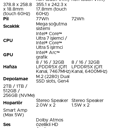
378.8 x 258.8
355.1 x 242.3 x
x 18.8mm
17.8mm (touch
(touch 60Hz)
60Hz)
Pil
77Wh
72Wh
Mega soğutma
Sıcaklık
sistemi
Intel® Core™
Ultra 7 işlemci /
CPU
Intel® Core™
Ultra 5 işlrmci
Intel® Arc™
GPU
grafik
8 / 16 / 32GB
8 / 16 / 32GB
Hafıza
LPDDR5X (Çift
LPDDR5X (Çift
Kanal, 7467MHz)
Kanal, 6400MHz)
M.2 (2280) Dual
Depolamae
SSD slots, Gen4
2TB / 1TB /
512GB /
256GB (NVMe)
Stereo Speaker
Stereo Speaker
Hoparlör
2.0W x 2
1.5W x 2
Smart Amp
(Max 5W)
Dolby Atmos
Ses
özellikli HD