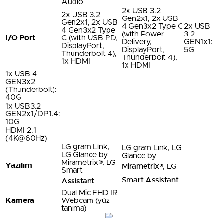
Audio
2x USB 3.2
2x USB 3.2
Gen2x1, 2x USB
Gen2x1, 2x USB
4 Gen3x2 Type C
2x USB
4 Gen3x2 Type
(with Power
3.2
I/O Port
C (with USB PD,
Delivery,
GEN1x1:
DisplayPort,
DisplayPort,
5G
Thunderbolt 4),
Thunderbolt 4),
1x HDMI
1x HDMI
1x USB 4
GEN3x2
(Thunderbolt):
40G
1x USB3.2
GEN2x1/DP1.4:
10G
HDMI 2.1
(4K@60Hz)
LG gram Link,
LG gram Link, LG
LG Glance by
Glance by
Mirametrix®, LG
Yazılım
Mirametrix®, LG
Smart
Smart Assistant
Assistant
Dual Mic FHD IR
Kamera
Webcam (yüz
tanıma)