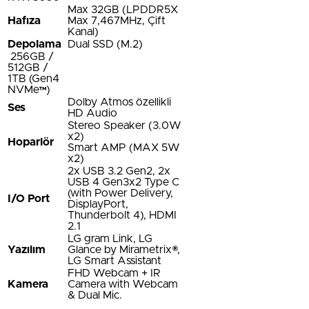
Max 32GB (LPDDR5X
Hafıza
Max 7,467MHz, Çift
Kanal)
Depolama
Dual SSD (M.2)
256GB /
512GB /
1TB (Gen4
NVMe™)
Dolby Atmos özellikli
Ses
HD Audio
Stereo Speaker (3.0W
x2)
Hoparlör
Smart AMP (MAX 5W
x2)
2x USB 3.2 Gen2, 2x
USB 4 Gen3x2 Type C
(with Power Delivery,
I/O Port
DisplayPort,
Thunderbolt 4), HDMI
2.1
LG gram Link, LG
Yazılım
Glance by Mirametrix®,
LG Smart Assistant
FHD Webcam + IR
Kamera
Camera with Webcam
& Dual Mic.