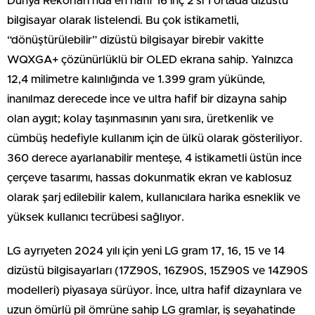
Dünya Rekorları’nda en hafif 16 inç 2’si 1 ortada dizüstü
bilgisayar olarak listelendi. Bu çok istikametli,
“dönüştürülebilir” dizüstü bilgisayar birebir vakitte
WQXGA+ çözünürlüklü bir OLED ekrana sahip. Yalnızca
12,4 milimetre kalınlığında ve 1.399 gram yükünde,
inanılmaz derecede ince ve ultra hafif bir dizayna sahip
olan aygıt; kolay taşınmasının yanı sıra, üretkenlik ve
cümbüş hedefiyle kullanım için de ülkü olarak gösteriliyor.
360 derece ayarlanabilir menteşe, 4 istikametli üstün ince
çerçeve tasarımı, hassas dokunmatik ekran ve kablosuz
olarak şarj edilebilir kalem, kullanıcılara harika esneklik ve
yüksek kullanıcı tecrübesi sağlıyor.
LG ayrıyeten 2024 yılı için yeni LG gram 17, 16, 15 ve 14
dizüstü bilgisayarları (17Z90S, 16Z90S, 15Z90S ve 14Z90S
modelleri) piyasaya sürüyor. İnce, ultra hafif dizaynlara ve
uzun ömürlü pil ömrüne sahip LG gramlar, iş seyahatinde