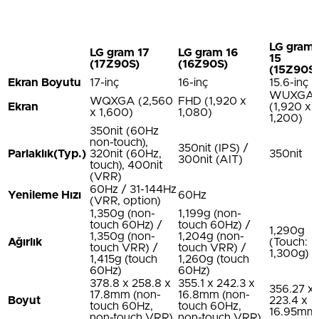
LG gram
LG gram 17
LG gram 16
15
(17Z90S)
(16Z90S)
(15Z90S)
Ekran Boyutu
17-inç
16-inç
15.6-inç
WUXGA
WQXGA (2,560
FHD (1,920 x
Ekran
(1,920 x
x 1,600)
1,080)
1,200)
350nit (60Hz
non-touch),
350nit (IPS) /
Parlaklık(Typ.)
320nit (60Hz,
350nit
300nit (AIT)
touch), 400nit
(VRR)
60Hz / 31-144Hz
Yenileme Hızı
60Hz
(VRR, option)
1,350g (non-
1,199g (non-
touch 60Hz) /
touch 60Hz) /
1,290g
1,350g (non-
1,204g (non-
Ağırlık
(Touch:
touch VRR) /
touch VRR) /
1,300g)
1,415g (touch
1,260g (touch
60Hz)
60Hz)
378.8 x 258.8 x
355.1 x 242.3 x
356.27 x
17.8mm (non-
16.8mm (non-
Boyut
223.4 x
touch 60Hz,
touch 60Hz,
16.95mm
non-touch VRR)
non-touch VRR)