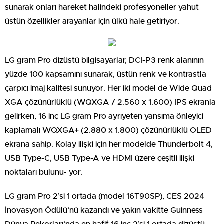
sunarak onları hareket halindeki profesyoneller yahut
üstün özellikler arayanlar için ülkü hale getiriyor.
LG gram Pro dizüstü bilgisayarlar, DCI-P3 renk alanının
yüzde 100 kapsamını sunarak, üstün renk ve kontrastla
çarpıcı imaj kalitesi sunuyor. Her iki model de Wide Quad
XGA çözünürlüklü (WQXGA / 2.560 x 1.600) IPS ekranla
gelirken, 16 inç LG gram Pro ayrıyeten yansıma önleyici
kaplamalı WQXGA+ (2.880 x 1.800) çözünürlüklü OLED
ekrana sahip. Kolay ilişki için her modelde Thunderbolt 4,
USB Type-C, USB Type-A ve HDMI üzere çeşitli ilişki
noktaları bulunu- yor.
LG gram Pro 2’si 1 ortada (model 16T90SP), CES 2024
İnovasyon Ödülü’nü kazandı ve yakın vakitte Guinness