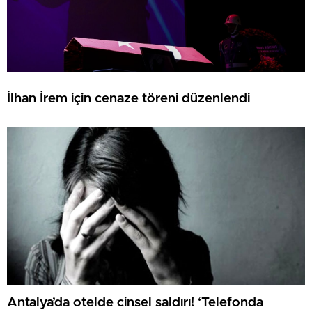
İlhan İrem için cenaze töreni düzenlendi
Antalya’da otelde cinsel saldırı! ‘Telefonda