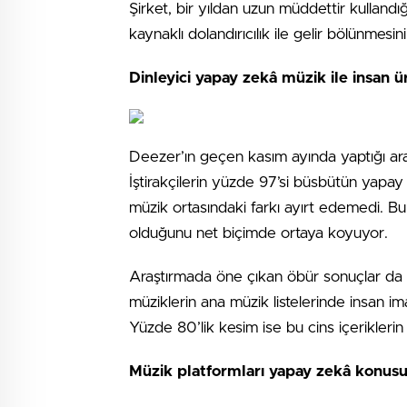
Şirket, bir yıldan uzun müddettir kullandı
kaynaklı dolandırıcılık ile gelir bölünmes
Dinleyici yapay zekâ müzik ile insan ü
Deezer’ın geçen kasım ayında yaptığı ar
İştirakçilerin yüzde 97’si büsbütün yapay 
müzik ortasındaki farkı ayırt edemedi. Bu 
olduğunu net biçimde ortaya koyuyor.
Araştırmada öne çıkan öbür sonuçlar da va
müziklerin ana müzik listelerinde insan im
Yüzde 80’lik kesim ise bu cins içeriklerin 
Müzik platformları yapay zekâ konusund