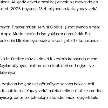
sinde AI içerik etiketlemesi başlatarak bu mevzuda en
 Şirket, 2025 boyunca 13,4 milyondan fazla yapay zekâ
rlemiyor. Fransız müzik servisi Qobuz, şubat ayında emsal
 Apple Music tarafında ise yaklaşım daha farklı. Bu
çeriklerini filtrelemeye odaklanırken, şeffaflık konusunda
ekâ ile üretilen müziklerin artık kesimin kenarında duran
ayılar büyüyor, platformların tedbirleri sertleşiyor ve
killeniyor.
şlıkları ise çok net görünüyor: sanatçı hakları, telif
lerinde adil temsil. Yapay zekâ müzik üretimi sürat kesmeden
yacağı da en az teknolojinin kendisi kadar değerli hale