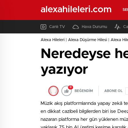
alexahileleri.com
SE
Canlı TV
Hava Durumu
Ca
Alexa Hileleri | Alexa Düşürme Hilesi | Alexa Hil
Neredeyse her
yazıyor
0
BEĞENDİM
ABONE OL
Müzik akış platformlarında yapay zekâ te
en dikkat cazibeli bilgilerden biri ise Dee
nazaran platforma her gün yüklenen müzik
yaklaşık 75 bin AI üretimi kesime karşılı