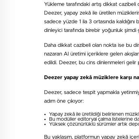
Yükleme tarafındaki artış dikkat cazibeli
Deezer, yapay zekâ ile üretilen müzikleri
sadece yüzde 1 ila 3 ortasında kaldığını b
dinleyici tarafında birebir yoğunluk şimdi
Daha dikkat cazibeli olan nokta ise bu d
nazaran AI üretimi içeriklere gelen akışl
edildi. Deezer, bu cins dinlenmeleri geli
Deezer yapay zekâ müziklere karşı nas
Deezer, sadece tespit yapmakla yetinmiyor
adım öne çıkıyor:
Yapay zekâ ile üretildiği belirlenen müzikl
Bu modüller editoryal çalma listelerine da
Yüksek çözünürlüklü sürümler artık dep
Bu yaklaşım, platformun yapay zekâ içeri