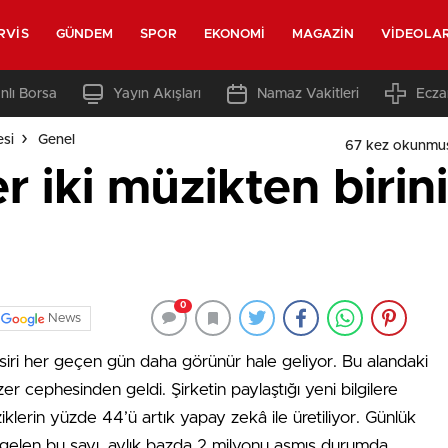
RVIS
GÜNDEM
SPOR
EKONOMI
MAGAZIN
VIDEOLA
nlı Borsa
Yayın Akışları
Namaz Vakitleri
Ecza
esi
Genel
67 kez okunmu
 iki müzikten birin
0
News
siri her geçen gün daha görünür hale geliyor. Bu alandaki
zer cephesinden geldi. Şirketin paylaştığı yeni bilgilere
lerin yüzde 44’ü artık yapay zekâ ile üretiliyor. Günlük
k gelen bu sayı, aylık bazda 2 milyonu aşmış durumda.