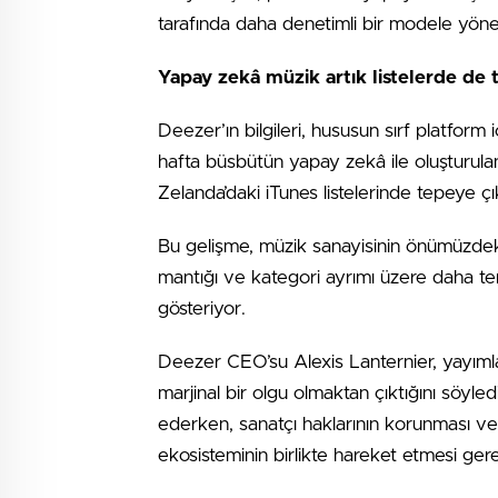
tarafında daha denetimli bir modele yönel
Yapay zekâ müzik artık listelerde de 
Deezer’ın bilgileri, hususun sırf platform
hafta büsbütün yapay zekâ ile oluşturula
Zelanda’daki iTunes listelerinde tepeye ç
Bu gelişme, müzik sanayisinin önümüzdeki 
mantığı ve kategori ayrımı üzere daha tem
gösteriyor.
Deezer CEO’su Alexis Lanternier, yayıml
marjinal bir olgu olmaktan çıktığını söy
ederken, sanatçı haklarının korunması ve 
ekosisteminin birlikte hareket etmesi ger