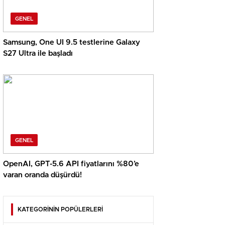
GENEL
Samsung, One UI 9.5 testlerine Galaxy
S27 Ultra ile başladı
GENEL
OpenAI, GPT-5.6 API fiyatlarını %80’e
varan oranda düşürdü!
KATEGORİNİN POPÜLERLERİ