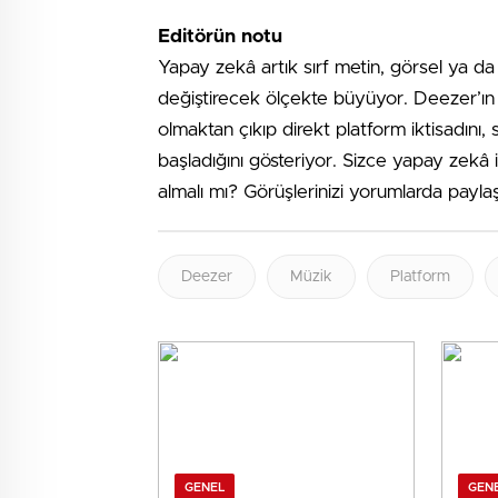
Editörün notu
Yapay zekâ artık sırf metin, görsel ya da 
değiştirecek ölçekte büyüyor. Deezer’ın 
olmaktan çıkıp direkt platform iktisadını,
başladığını gösteriyor. Sizce yapay zekâ il
almalı mı? Görüşlerinizi yorumlarda paylaş
Deezer
Müzik
Platform
GENEL
GEN