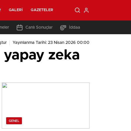
R
GALERI
GAZETELER
neler
Canlı Sonuçlar
İddaa
ştur
Yayınlanma Tarihi: 23 Nisan 2026 00:00
i yapay zeka
GENEL