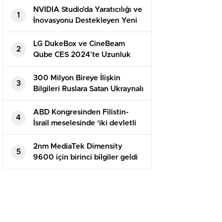
NVIDIA Studio’da Yaratıcılığı ve
1
İnovasyonu Destekleyen Yeni
Uygulamalar
LG DukeBox ve CineBeam
2
Qube CES 2024’te Uzunluk
Gösterecek
300 Milyon Bireye İlişkin
3
Bilgileri Ruslara Satan Ukraynalı
Hacker Tutuklandı
ABD Kongresinden Filistin-
4
İsrail meselesinde ‘iki devletli
çözüme’ destek
2nm MediaTek Dimensity
5
9600 için birinci bilgiler geldi