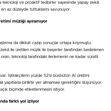
ğı teknoloji ve proaktif tedbirler sayesinde yapay zekâ
ini en az düzeyde tuttuklarını savunuyor.
retimi müziği ayıramıyor
aştırma da dikkat cazip sonuçlar ortaya koymuştu.
zekâ ile üretilen müzik ile beşerler tarafından bestelenen
oran, teknoloji tarafındaki ilerlemenin ne kadar süratli
r. İştirakçilerin yüzde 52’si büsbütün AI üretimi
ali yapıtlarla birlikte yer almaması gerektiğini düşünüyor.
açık biçimde etiketlenmesini istiyor.
a farklı yol izliyor