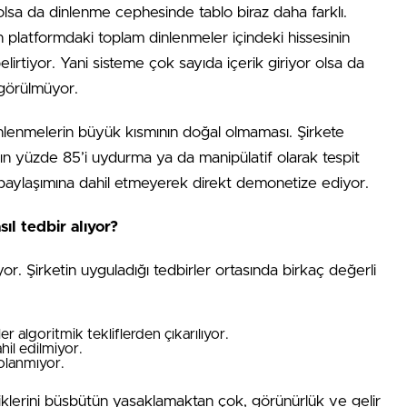
 olsa da dinlenme cephesinde tablo biraz daha farklı.
n platformdaki toplam dinlenmeler içindeki hissesinin
elirtiyor. Yani sisteme çok sayıda içerik giriyor olsa da
 görülmüyor.
inlenmelerin büyük kısmının doğal olmaması. Şirkete
arın yüzde 85’i uydurma ya da manipülatif olarak tespit
r paylaşımına dahil etmeyerek direkt demonetize ediyor.
ıl tedbir alıyor?
. Şirketin uyguladığı tedbirler ortasında birkaç değerli
er algoritmik tekliflerden çıkarılıyor.
hil edilmiyor.
olanmıyor.
klerini büsbütün yasaklamaktan çok, görünürlük ve gelir