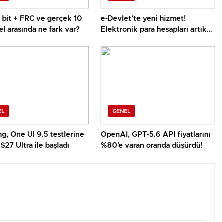
8 bit + FRC ve gerçek 10
e-Devlet’te yeni hizmet!
el arasında ne fark var?
Elektronik para hesapları artık
tek ekranda
EL
GENEL
g, One UI 9.5 testlerine
OpenAI, GPT-5.6 API fiyatlarını
S27 Ultra ile başladı
%80’e varan oranda düşürdü!