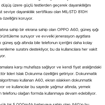
düşüş üzere güçlü testlerden geçerek dayanıklılığını
üst seviye dayanıklılık sertifikası olan MIL-STD 810H
ma özelliğini koruyor.
atına sahip bir ekrana sahip olan OPPO A60, güneş ışığı
 görüntüleme sunuyor ve evvelki jenerasyon aygıtlara
güneş ışığı altında bile telefonun içeriğini daha kolay
nileme suratını destekliyor, bu da kullanıcılara her vakit
yor.
alara karşı muhafaza sağlıyor ve kendi fiyat aralığındaki
ektör lideri Islak Dokunma özelliğini getiriyor. Dokunmatik
 algoritması kullanan A60, ekran ıslakken dokunmatik
ıyor ve kullanıcılar bu sayede yağmur altında, yemek
 telefonu olağan formda kullanmaya devam edebiliyor.
ük bir 5.000mAh bataryaya sahip olan A60’ın bu