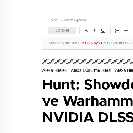
En az 10 karakter gerekli
Gönder
Gönderdiğiniz yorum
moderasyon
ekibi tarafından inc
Alexa Hileleri | Alexa Düşürme Hilesi | Alexa Hil
Hunt: Showdo
ve Warhamme
NVIDIA DLSS 