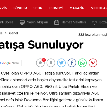
RVIS
GÜNDEM
SPOR
EKONOMI
MAGAZIN
VIDEOLA
nlı Borsa
Yayın Akışları
Namaz Vakitleri
Ecza
esi
Genel
338 kez okunmuşt
tışa Sunuluyor
0
News
ni üyesi olan OPPO A60’ı satışa sunuyor. Farklı açılardan
 yüksek standartlarda başka dayanıklılık testlerini kapsayan
a sahip olan OPPO A60, 950 nit Ultra Parlak Ekran ve
assasiyet özelliği ile geliyor. Ultra sağlam dizaynıyla A60,
irinci defa Islak Dokunma özelliğini getirerek günlük kullanım
e sağlıyor. Daha büyük depolama ve bellek kapasitesi,