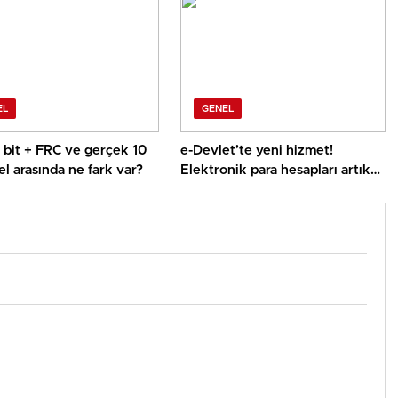
EL
GENEL
8 bit + FRC ve gerçek 10
e-Devlet’te yeni hizmet!
el arasında ne fark var?
Elektronik para hesapları artık
tek ekranda