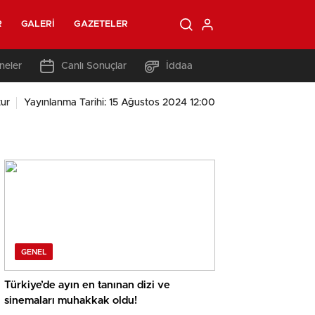
R
GALERI
GAZETELER
neler
Canlı Sonuçlar
İddaa
ur
Yayınlanma Tarihi: 15 Ağustos 2024 12:00
GENEL
Türkiye’de ayın en tanınan dizi ve
sinemaları muhakkak oldu!