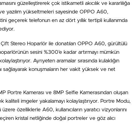
sını güzelleştirerek çok istikametli akıcılık ve kararlılığa
m ve yazılım yükseltmeleri sayesinde OPPO A60,
ni geçerek telefonun en az dört yıllık tertipli kullanımda
ediyor.
n Çift Stereo Hoparlör ile donatılan OPPO A60, gürültülü
 hoparlörünün sesini %300’e kadar artırmayı mümkün
 kolaylaştırıyor. Ayrıyeten aramalar sırasında kulaklığın
ını sağlayarak konuşmaların her vakit yüksek ve net
 Portre Kamerası ve 8MP Selfie Kamerasından oluşan
k kaliteli imgeler yakalamayı kolaylaştırıyor. Portre Modu,
zere özelliklerle A60, kullanıcıların yaratıcı vizyonlarını
iren kristal netliğinde doğal portreler ve göz alıcı