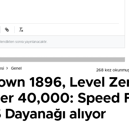
elendikten sonra yayınlanacaktır.
esi
Genel
268 kez okunmuş
wn 1896, Level Zer
r 40,000: Speed 
Dayanağı alıyor