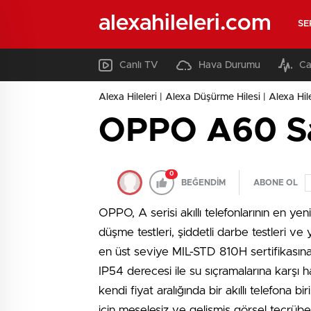
alexahileleri.com
SE
Canlı TV
Hava Durumu
Ca
Alexa Hileleri | Alexa Düşürme Hilesi | Alexa Hil
OPPO A60 Sa
0
BEĞENDİM
ABONE OL
OPPO, A serisi akıllı telefonlarının en ye
düşme testleri, şiddetli darbe testleri ve
en üst seviye MIL-STD 810H sertifikasın
IP54 derecesi ile su sıçramalarına karşı h
kendi fiyat aralığında bir akıllı telefona b
için meselesiz ve gelişmiş görsel tecrüb