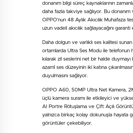
donanım bilgi süreç kaynaklarının zamanlama
daha fazla takviye sağlıyor. Bu donanı
OPPO’nun 48 Aylık Akıcılık Muhafaza testi
uzun vadeli akıcılık sağlayacağını garanti 
Daha dolgun ve varlıklı ses kalitesi suna
ortamlarda Ultra Ses Modu ile telefonun
kılarak zil seslerini net bir halde duymayı
azamî ses düzeyinin iki katına çıkarılmas
duyulmasını sağlıyor.
OPPO A60, 50MP Ultra Net Kamera, 2MP
üçlü kamera suramı ile etkileyici ve yükse
AI Portre Rötuşlama ve Çift Açılı Görüntü ü
yalnızca birkaç kolay dokunuşla hayata geç
görüntüler çekebiliyor.