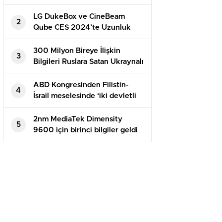
Uygulamalar
LG DukeBox ve CineBeam
2
Qube CES 2024’te Uzunluk
Gösterecek
300 Milyon Bireye İlişkin
3
Bilgileri Ruslara Satan Ukraynalı
Hacker Tutuklandı
ABD Kongresinden Filistin-
4
İsrail meselesinde ‘iki devletli
çözüme’ destek
2nm MediaTek Dimensity
5
9600 için birinci bilgiler geldi