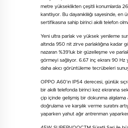
metre yükseklikten çeşitli konumlarda 26 
kanıtlıyor. Bu dayanıklılığı sayesinde, en 
sertifikasına sahip birinci akıllı telefon ol
Yeni ultra parlak ve yüksek yenileme sur
altında 950 nit zirve parlaklığına kadar
nazaran %39’luk bir güzelleşme ve parlak 
görmeyi sağlıyor. 6.67 inç ekranı 90 Hz ye
daha akıcı görüntüleme tecrübeleri sunu
OPPO A60’ın IP54 derecesi, günlük sıçram
bir akıllı telefonda birinci kez ekranına s
çip içinde gelişmiş bir dokunma algılama
doğrulama ve karşılık verme suratını art
yaparken yahut ağır antrenman yaparken
45W SUPERVOOCTM Süratli Şarj ile büy