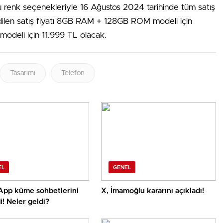
enk seçenekleriyle 16 Ağustos 2024 tarihinde tüm satış
edilen satış fiyatı 8GB RAM + 128GB ROM modeli için
eli için 11.999 TL olacak.
Tasarımı
Telefon
EL
GENEL
pp küme sohbetlerini
X, İmamoğlu kararını açıkladı!
i! Neler geldi?