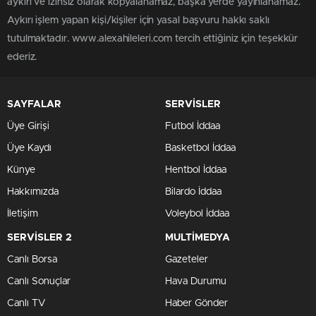
aykırı ve izinsiz olarak kopyalanamaz, başka yerde yayınlanamaz.
Aykırı işlem yapan kişi/kişiler için yasal başvuru hakkı saklı
tutulmaktadır. www.alexahileleri.com tercih ettiğiniz için teşekkür
ederiz.
SAYFALAR
SERVİSLER
Üye Girişi
Futbol İddaa
Üye Kaydı
Basketbol İddaa
Künye
Hentbol İddaa
Hakkımızda
Bilardo İddaa
İletişim
Voleybol İddaa
SERVİSLER 2
MULTİMEDYA
Canlı Borsa
Gazeteler
Canlı Sonuçlar
Hava Durumu
Canlı TV
Haber Gönder