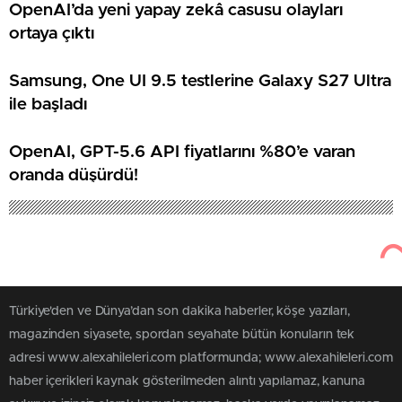
OpenAI’da yeni yapay zekâ casusu olayları
ortaya çıktı
Samsung, One UI 9.5 testlerine Galaxy S27 Ultra
ile başladı
OpenAI, GPT-5.6 API fiyatlarını %80’e varan
oranda düşürdü!
Türkiye'den ve Dünya’dan son dakika haberler, köşe yazıları,
magazinden siyasete, spordan seyahate bütün konuların tek
adresi www.alexahileleri.com platformunda; www.alexahileleri.com
haber içerikleri kaynak gösterilmeden alıntı yapılamaz, kanuna