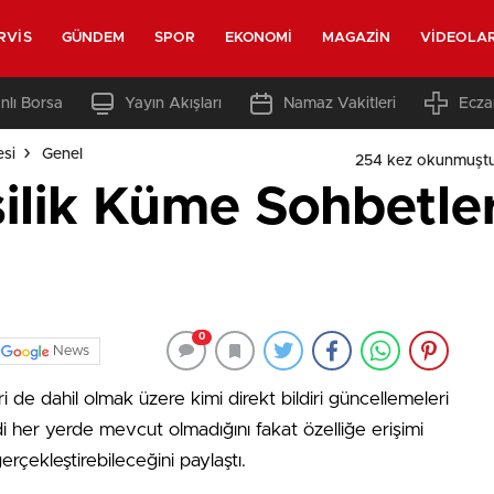
RVIS
GÜNDEM
SPOR
EKONOMI
MAGAZIN
VIDEOLA
nlı Borsa
Yayın Akışları
Namaz Vakitleri
Ecza
esi
Genel
254 kez okunmuşt
ilik Küme Sohbetleri
0
News
de dahil olmak üzere kimi direkt bildiri güncellemeleri
 her yerde mevcut olmadığını fakat özelliğe erişimi
gerçekleştirebileceğini paylaştı.