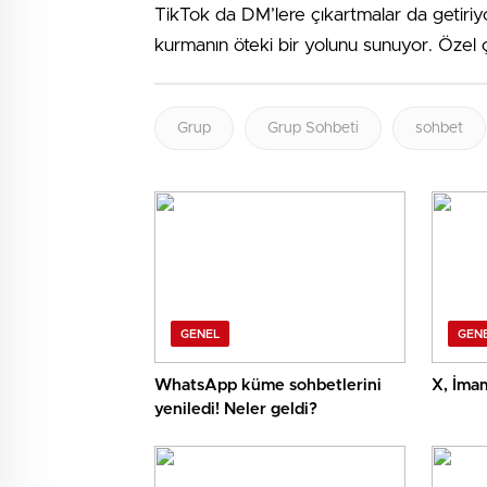
TikTok da DM’lere çıkartmalar da getiriyor.
kurmanın öteki bir yolunu sunuyor. Özel
Grup
Grup Sohbeti
sohbet
GENEL
GEN
WhatsApp küme sohbetlerini
X, İmam
yeniledi! Neler geldi?