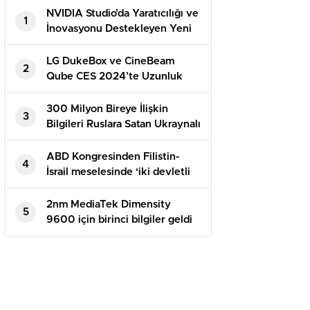
NVIDIA Studio’da Yaratıcılığı ve
1
İnovasyonu Destekleyen Yeni
Uygulamalar
LG DukeBox ve CineBeam
2
Qube CES 2024’te Uzunluk
Gösterecek
300 Milyon Bireye İlişkin
3
Bilgileri Ruslara Satan Ukraynalı
Hacker Tutuklandı
ABD Kongresinden Filistin-
4
İsrail meselesinde ‘iki devletli
çözüme’ destek
2nm MediaTek Dimensity
5
9600 için birinci bilgiler geldi