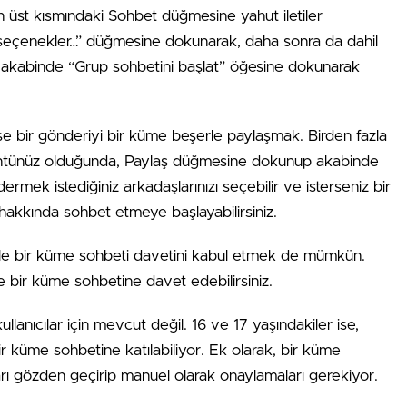
 üst kısmındaki Sohbet düğmesine yahut iletiler
r seçenekler…” düğmesine dokunarak, daha sonra da dahil
ve akabinde “Grup sohbetini başlat” öğesine dokunarak
se bir gönderiyi bir küme beşerle paylaşmak. Birden fazla
örüntünüz olduğunda, Paylaş düğmesine dokunup akabinde
rmek istediğiniz arkadaşlarınızı seçebilir ve isterseniz bir
 hakkında sohbet etmeye başlayabilirsiniz.
tgele bir küme sohbeti davetini kabul etmek de mümkün.
ı de bir küme sohbetine davet edebilirsiniz.
ullanıcılar için mevcut değil. 16 ve 17 yaşındakiler ise,
ir küme sohbetine katılabiliyor. Ek olarak, bir küme
sları gözden geçirip manuel olarak onaylamaları gerekiyor.