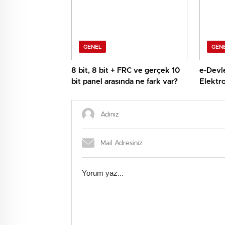
GENEL
GEN
8 bit, 8 bit + FRC ve gerçek 10
e-Devle
bit panel arasında ne fark var?
Elektro
tek ek