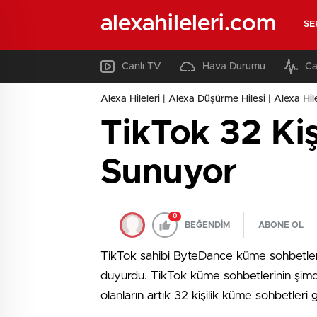
alexahileleri.com
SE
Canlı TV
Hava Durumu
Ca
Alexa Hileleri | Alexa Düşürme Hilesi | Alexa Hil
TikTok 32 Kiş
Sunuyor
0
BEĞENDİM
ABONE OL
TikTok sahibi ByteDance küme sohbetleri 
duyurdu. TikTok küme sohbetlerinin şimdi
olanların artık 32 kişilik küme sohbetleri 