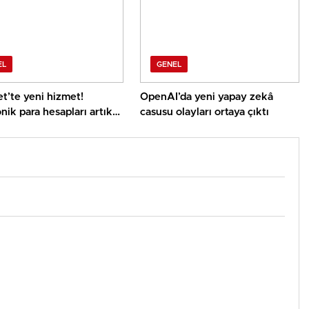
EL
GENEL
t’te yeni hizmet!
OpenAI’da yeni yapay zekâ
nik para hesapları artık
casusu olayları ortaya çıktı
randa