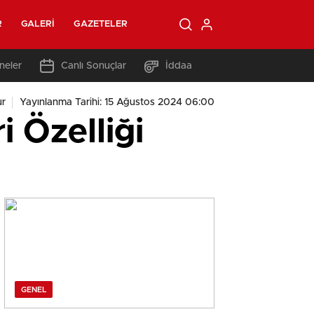
R
GALERI
GAZETELER
neler
Canlı Sonuçlar
İddaa
ur
Yayınlanma Tarihi: 15 Ağustos 2024 06:00
 Özelliği
GENEL