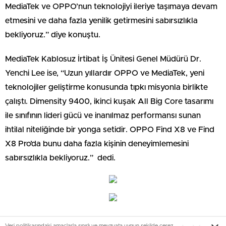
MediaTek ve OPPO’nun teknolojiyi ileriye taşımaya devam
etmesini ve daha fazla yenilik getirmesini sabırsızlıkla
bekliyoruz.” diye konuştu.
MediaTek Kablosuz İrtibat İş Ünitesi Genel Müdürü Dr.
Yenchi Lee ise, “Uzun yıllardır OPPO ve MediaTek, yeni
teknolojiler geliştirme konusunda tıpkı misyonla birlikte
çalıştı. Dimensity 9400, ikinci kuşak All Big Core tasarımı
ile sınıfının lideri gücü ve inanılmaz performansı sunan
ihtilal niteliğinde bir yonga setidir. OPPO Find X8 ve Find
X8 Pro’da bunu daha fazla kişinin deneyimlemesini
sabırsızlıkla bekliyoruz.” dedi.
Veri politikasındaki amaçlarla sınırlı ve mevzuata uygun şekilde çerez