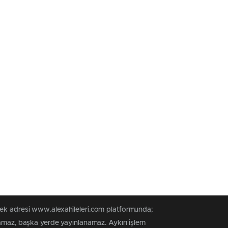
tek adresi www.alexahileleri.com platformunda;
namaz, başka yerde yayınlanamaz. Aykırı işlem