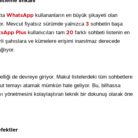
abitleme imkanı
tta
kullananların en büyük şikayeti olan
WhatsApp
ıyor. Mevcut fiyatsız sürümde yalnızca
sohbetin başa
3
kullanıcıları tam
farklı sohbeti listenin en
sApp Plus
20
erli şahıslara ve kümelere erişimi inanılmaz derecede
ğlıyor.
lliği de devreye giriyor. Makul listelerdeki tüm sohbetlere
yahut temayı atamak mümkün hale geliyor. Bu, bilhassa
ayı yönetmesini kolaylaştıran teknik bir dokunuş olarak öne
efektler