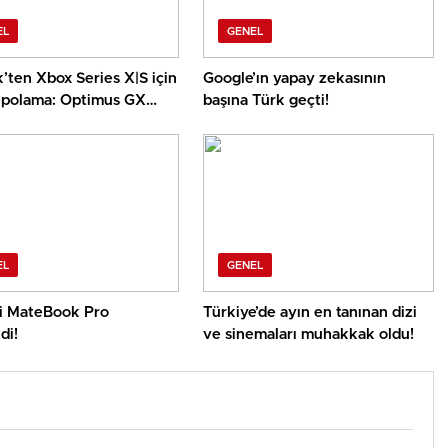
EL
GENEL
’ten Xbox Series X|S için
Google’ın yapay zekasının
epolama: Optimus GX
başına Türk geçti!
EL
GENEL
 MateBook Pro
Türkiye’de ayın en tanınan dizi
di!
ve sinemaları muhakkak oldu!