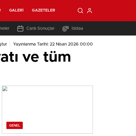
R
GALERI
GAZETELER
neler
Canlı Sonuçlar
İddaa
ştur
Yayınlanma Tarihi: 22 Nisan 2026 00:00
yatı ve tüm
GENEL