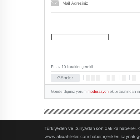
En az 10 karakter gerekli
Gönder
Gönderdiğiniz yorum
moderasyon
ekibi tarafından i
Türkiye'den ve Dünya’dan son dakika haberler, 
www.alexahileleri.com haber içerikleri kaynak g