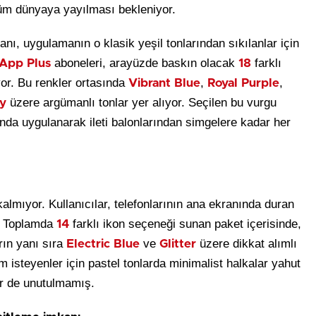
 tüm dünyaya yayılması bekleniyor.
anı, uygulamanın o klasik yeşil tonlarından sıkılanlar için
aboneleri, arayüzde baskın olacak
farklı
App Plus
18
yor. Bu renkler ortasında
,
,
Vibrant Blue
Royal Purple
üzere argümanlı tonlar yer alıyor. Seçilen bu vurgu
y
da uygulanarak ileti balonlarından simgelere kadar her
almıyor. Kullanıcılar, telefonlarının ana ekranında duran
r. Toplamda
farklı ikon seçeneği sunan paket içerisinde,
14
rın yanı sıra
ve
üzere dikkat alımlı
Electric Blue
Glitter
 isteyenler için pastel tonlarda minimalist halkalar yahut
er de unutulmamış.