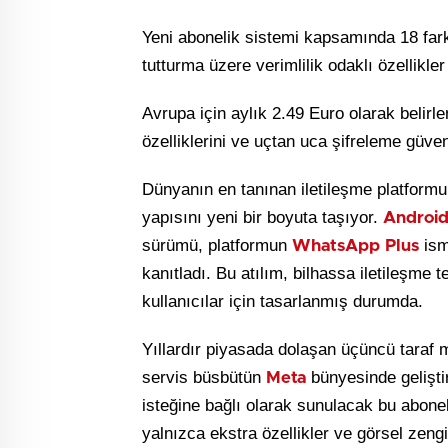
Yeni abonelik sistemi kapsamında 18 far
tutturma üzere verimlilik odaklı özellikle
Avrupa için aylık 2.49 Euro olarak belirl
özelliklerini ve uçtan uca şifreleme güven
Dünyanın en tanınan iletileşme platform
yapısını yeni bir boyuta taşıyor.
Androi
sürümü, platformun
ismi
WhatsApp Plus
kanıtladı. Bu atılım, bilhassa iletileşme 
kullanıcılar için tasarlanmış durumda.
Yıllardır piyasada dolaşan üçüncü taraf 
servis büsbütün
bünyesinde geliştiri
Meta
isteğine bağlı olarak sunulacak bu abone
yalnızca ekstra özellikler ve görsel zengi