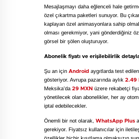
Mesajlaşmayı daha eğlenceli hale getirme
özel çıkartma paketleri sunuyor. Bu çıkar
kaplayan özel animasyonlara sahip olmalar
olması gerekmiyor, yani gönderdiğiniz öz
görsel bir şölen oluşturuyor.
Abonelik fiyatı ve erişilebilirlik detayla
Şu an için
aygıtlarda test edile
Android
gösteriyor. Avrupa pazarında aylık
2.49 
Meksika’da
üzere rekabetçi fiya
29 MXN
yönetilecek olan abonelikler, her ay otoma
iptal edebilecekler.
Önemli bir not olarak,
a
WhatsApp Plus
gerekiyor. Fiyatsız kullanıcılar için ilet
özellikler hiçbir kısıtlama olmaksızın 