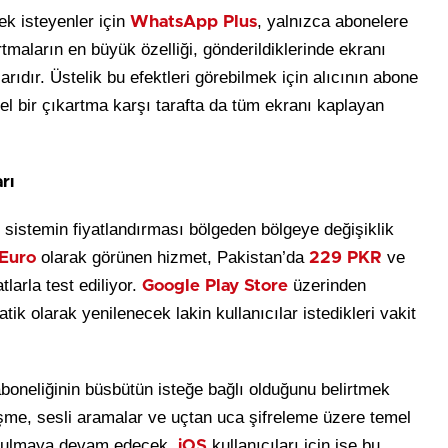
k isteyenler için
, yalnızca abonelere
WhatsApp Plus
tmaların en büyük özelliği, gönderildiklerinde ekranı
ıdır. Üstelik bu efektleri görebilmek için alıcının abone
el bir çıkartma karşı tarafta da tüm ekranı kaplayan
rı
n sistemin fiyatlandırması bölgeden bölgeye değişiklik
olarak görünen hizmet, Pakistan’da
ve
Euro
229 PKR
tlarla test ediliyor.
üzerinden
Google Play Store
tik olarak yenilenecek lakin kullanıcılar istedikleri vakit
boneliğinin büsbütün isteğe bağlı olduğunu belirtmek
ileşme, sesli aramalar ve uçtan uca şifreleme üzere temel
sunulmaya devam edecek.
kullanıcıları için ise bu
iOS