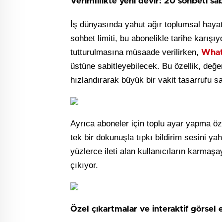
Verimlilikte yeni devir: 20 sohbeti s
İş dünyasında yahut ağır toplumsal haya
sohbet limiti, bu abonelikle tarihe karış
tutturulmasına müsaade verilirken,
What
üstüne sabitleyebilecek. Bu özellik, değ
hızlandırarak büyük bir vakit tasarrufu sa
Ayrıca aboneler için toplu ayar yapma öze
tek bir dokunuşla tıpkı bildirim sesini 
yüzlerce ileti alan kullanıcıların karmaş
çıkıyor.
Özel çıkartmalar ve interaktif görsel 