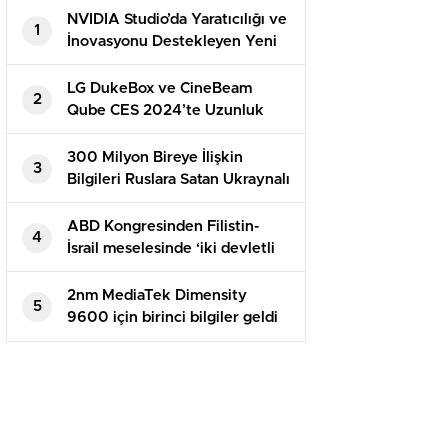
NVIDIA Studio’da Yaratıcılığı ve
1
İnovasyonu Destekleyen Yeni
Uygulamalar
LG DukeBox ve CineBeam
2
Qube CES 2024’te Uzunluk
Gösterecek
300 Milyon Bireye İlişkin
3
Bilgileri Ruslara Satan Ukraynalı
Hacker Tutuklandı
ABD Kongresinden Filistin-
4
İsrail meselesinde ‘iki devletli
çözüme’ destek
2nm MediaTek Dimensity
5
9600 için birinci bilgiler geldi