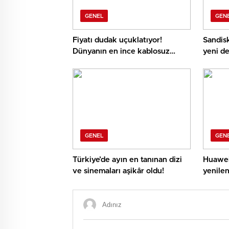
GENEL
GEN
Fiyatı dudak uçuklatıyor!
Sandisk
Dünyanın en ince kablosuz
yeni d
OLED TV’si satışa çıktı
C50
GENEL
GEN
Türkiye’de ayın en tanınan dizi
Huawei
ve sinemaları aşikâr oldu!
yenilen