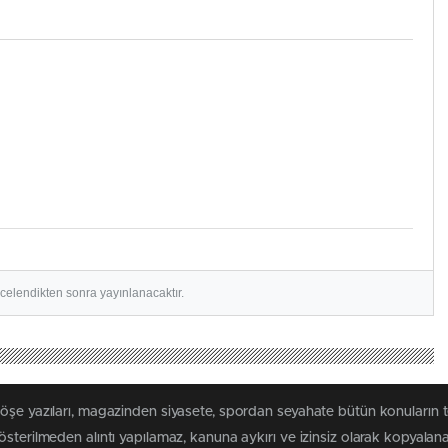
ncelendikten sonra yayınlanacaktır.
köşe yazıları, magazinden siyasete, spordan seyahate bütün konuların 
österilmeden alıntı yapılamaz, kanuna aykırı ve izinsiz olarak kopyala