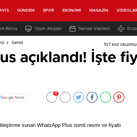
RVIS
GÜNDEM
SPOR
EKONOMI
MAGAZIN
VIDEOLA
nlı Borsa
Yayın Akışları
Namaz Vakitleri
Ecza
esi
Genel
107 kez okunmu
 açıklandı! İşte fi
0
News
dileştirme sunan WhatsApp Plus isimli resmi ve fiyatlı