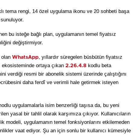
klı tema rengi, 14 özel uygulama ikonu ve 20 sohbeti başa
r sunuluyor.
enen bu isteğe bağlı plan, uygulamanın temel fiyatsız
liğini değiştirmiyor.
u olan
, yıllardır süregelen büsbütün fiyatsız
WhatsApp
ekosisteminde ortaya çıkan
kodlu beta
d
2.26.4.8
ni verdiği resmi bir abonelik sistemi üzerinde çalıştığını
tecrübesini daha ferdî ve verimli hale getirmek isteyen
modlu uygulamalarla isim benzerliği taşısa da, bu yeni
len yasal bir tahlil olarak karşımıza çıkıyor. Kullanıcıların
lik modeli, uygulamanın temel fonksiyonlarını etkilemeden
nlikler vaat ediyor. Şu an için sonlu bir kullanıcı kümesiyle