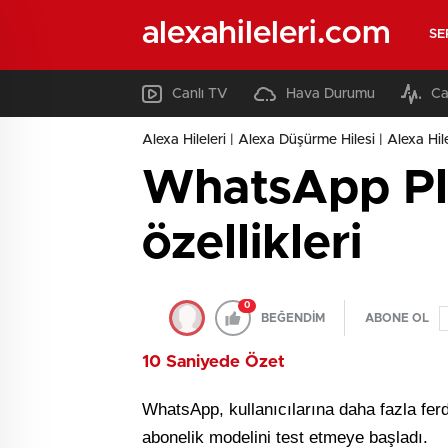
alexahileleri.com
SE
Canlı TV
Hava Durumu
Ca
Alexa Hileleri | Alexa Düşürme Hilesi | Alexa Hil
WhatsApp Plus
özellikleri
0
BEĞENDİM
ABONE OL
10 Saniyede Özet
WhatsApp, kullanıcılarına daha fazla fer
abonelik modelini test etmeye başladı.