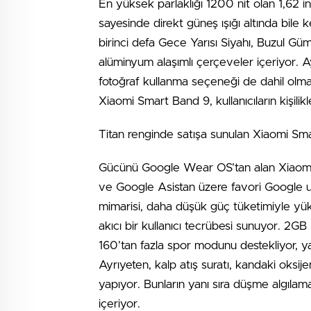
En yüksek parlaklığı 1200 nit olan 1,62 
sayesinde direkt güneş ışığı altında bile 
birinci defa Gece Yarısı Siyahı, Buzul Gü
alüminyum alaşımlı çerçeveler içeriyor. Aygı
fotoğraf kullanma seçeneği de dahil olmak 
Xiaomi Smart Band 9, kullanıcıların kişilik
Titan renginde satışa sunulan Xiaomi Smar
Gücünü Google Wear OS’tan alan Xiaomi 
ve Google Asistan üzere favori Google uyg
mimarisi, daha düşük güç tüketimiyle yü
akıcı bir kullanıcı tecrübesi sunuyor. 
160’tan fazla spor modunu destekliyor, yan
Ayrıyeten, kalp atış suratı, kandaki oksije
yapıyor. Bunların yanı sıra düşme algılam
içeriyor.