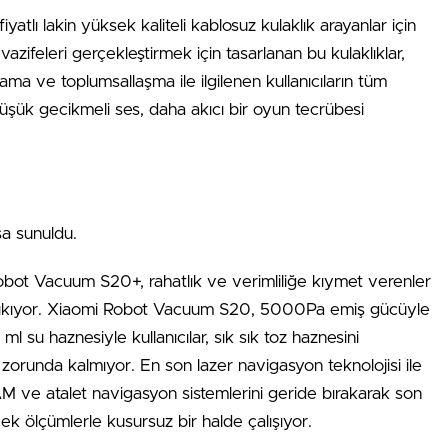
atlı lakin yüksek kaliteli kablosuz kulaklık arayanlar için
azifeleri gerçekleştirmek için tasarlanan bu kulaklıklar,
ama ve toplumsallaşma ile ilgilenen kullanıcıların tüm
 düşük gecikmeli ses, daha akıcı bir oyun tecrübesi
şa sunuldu.
t Vacuum S20+, rahatlık ve verimliliğe kıymet verenler
çıkıyor. Xiaomi Robot Vacuum S20, 5000Pa emiş gücüyle
l su haznesiyle kullanıcılar, sık sık toz haznesini
orunda kalmıyor. En son lazer navigasyon teknolojisi ile
M ve atalet navigasyon sistemlerini geride bırakarak son
 ölçümlerle kusursuz bir halde çalışıyor.