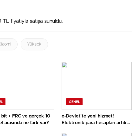
TL fiyatıyla satışa sunuldu.
Xiaomi
Yüksek
EL
GENEL
8 bit + FRC ve gerçek 10
e-Devlet’te yeni hizmet!
el arasında ne fark var?
Elektronik para hesapları artık
tek ekranda