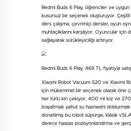
Redmi Buds 6 Play, öğrenciler ve uygun fiy
kusursuz bir seçenek oluşturuyor. Çeşitli v
ders çalışma, çevrimiçi dersler, oyun oyn
muhtaçlıklarını karşılıyor. Oyuncular için
sağlayarak sürükleyiciliği artırıyor.
Redmi Buds 6 Play, 469 TL fiyatıyla satı
Xiaomi Robot Vacuum S20 ve Xiaomi Robo
için mükemmel bir seçenek olarak öne 
her türlü kiri çekiyor. 400 ml toz ve 270 m
boşaltmak yahut su haznesini doldurmak z
donatılmış bu robot süpürge, klâsik vSLA
derece hassas pozisyonlandırma ve gerçek