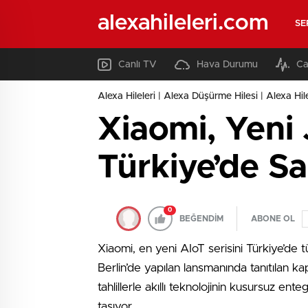
alexahileleri.com
SE
Canlı TV
Hava Durumu
Ca
Alexa Hileleri | Alexa Düşürme Hilesi | Alexa Hil
Xiaomi, Yeni
Türkiye’de S
0
BEĞENDİM
ABONE OL
Xiaomi, en yeni AIoT serisini Türkiye’de t
Berlin’de yapılan lansmanında tanıtılan kap
tahlillerle akıllı teknolojinin kusursuz en
taşıyor.