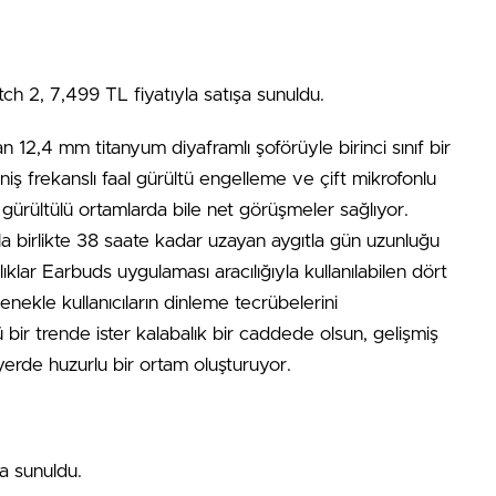
ch 2, 7,499 TL fiyatıyla satışa sunuldu.
an 12,4 mm titanyum diyaframlı şoförüyle birinci sınıf bir
ş frekanslı faal gürültü engelleme ve çift mikrofonlu
 gürültülü ortamlarda bile net görüşmeler sağlıyor.
yla birlikte 38 saate kadar uzayan aygıtla gün uzunluğu
lıklar Earbuds uygulaması aracılığıyla kullanılabilen dört
çenekle kullanıcıların dinleme tecrübelerini
ülü bir trende ister kalabalık bir caddede olsun, gelişmiş
 yerde huzurlu bir ortam oluşturuyor.
a sunuldu.