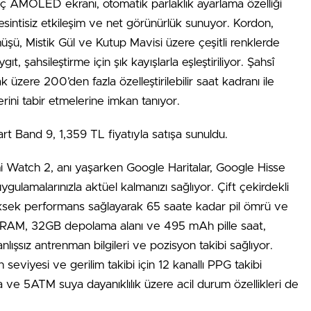
inç AMOLED ekranı, otomatik parlaklık ayarlama özelliği
kesintisiz etkileşim ve net görünürlük sunuyor. Kordon,
müşü, Mistik Gül ve Kutup Mavisi üzere çeşitli renklerde
t, şahsileştirme için şık kayışlarla eşleştiriliyor. Şahsî
üzere 200’den fazla özelleştirilebilir saat kadranı ile
lerini tabir etmelerine imkan tanıyor.
t Band 9, 1,359 TL fiyatıyla satışa sunuldu.
Watch 2, anı yaşarken Google Haritalar, Google Hisse
ulamalarınızla aktüel kalmanızı sağlıyor. Çift çekirdekli
ksek performans sağlayarak 65 saate kadar pil ömrü ve
2GB RAM, 32GB depolama alanı ve 495 mAh pille saat,
lışsız antrenman bilgileri ve pozisyon takibi sağlıyor.
n seviyesi ve gerilim takibi için 12 kanallı PPG takibi
a ve 5ATM suya dayanıklılık üzere acil durum özellikleri de