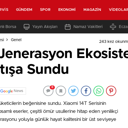
RVIS
GÜNDEM
SPOR
EKONOMI
MAGAZIN
VIDEOLA
nlı Borsa
Yayın Akışları
Namaz Vakitleri
Ecza
esi
Genel
243 kez okunm
 Jenerasyon Ekosiste
atışa Sundu
0
News
üketicilerin beğenisine sundu. Xiaomi 14T Serisinin
samlı eserler, çeşitli ömür usullerine hitap eden yenilikçi
tegrasyonu yoluyla günlük hayat kalitesini bir üst seviyeye