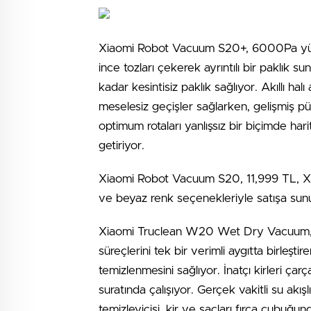
Xiaomi Robot Vacuum S20+, 6000Pa yükse
ince tozları çekerek ayrıntılı bir paklık
kadar kesintisiz paklık sağlıyor. Akıllı h
meselesiz geçişler sağlarken, gelişmiş p
optimum rotaları yanlışsız bir biçimde hari
getiriyor.
Xiaomi Robot Vacuum S20, 11,999 TL, Xi
ve beyaz renk seçenekleriyle satışa sun
Xiaomi Truclean W20 Wet Dry Vacuum, 
süreçlerini tek bir verimli aygıtta birleşt
temizlenmesini sağlıyor. İnatçı kirleri çar
suratında çalışıyor. Gerçek vakitli su akı
temizleyicisi, kir ve saçları fırça çubuğund