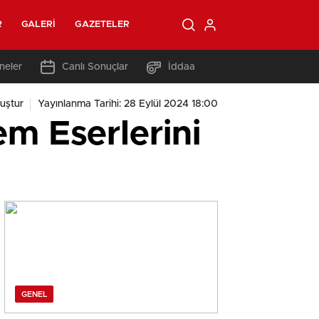
R
GALERI
GAZETELER
neler
Canlı Sonuçlar
İddaa
uştur
Yayınlanma Tarihi: 28 Eylül 2024 18:00
m Eserlerini
GENEL