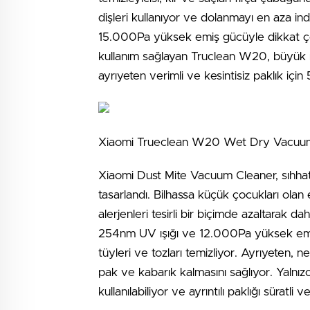
dişleri kullanıyor ve dolanmayı en aza in
15.000Pa yüksek emiş gücüyle dikkat ç
kullanım sağlayan Truclean W20, büyük m
ayrıyeten verimli ve kesintisiz paklık içi
Xiaomi Trueclean W20 Wet Dry Vacuum, 9
Xiaomi Dust Mite Vacuum Cleaner, sıhhate h
tasarlandı. Bilhassa küçük çocukları olan
alerjenleri tesirli bir biçimde azaltarak d
254nm UV ışığı ve 12.000Pa yüksek emiş g
tüyleri ve tozları temizliyor. Ayrıyeten,
pak ve kabarık kalmasını sağlıyor. Yalnızc
kullanılabiliyor ve ayrıntılı paklığı süratli