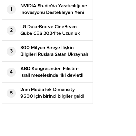
NVIDIA Studio’da Yaratıcılığı ve
1
İnovasyonu Destekleyen Yeni
Uygulamalar
LG DukeBox ve CineBeam
2
Qube CES 2024’te Uzunluk
Gösterecek
300 Milyon Bireye İlişkin
3
Bilgileri Ruslara Satan Ukraynalı
Hacker Tutuklandı
ABD Kongresinden Filistin-
4
İsrail meselesinde ‘iki devletli
çözüme’ destek
2nm MediaTek Dimensity
5
9600 için birinci bilgiler geldi