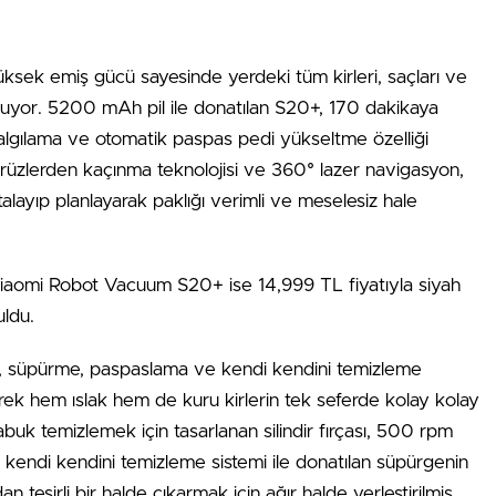
k emiş gücü sayesinde yerdeki tüm kirleri, saçları ve
 sunuyor. 5200 mAh pil ile donatılan S20+, 170 dakikaya
alı algılama ve otomatik paspas pedi yükseltme özelliği
ürüzlerden kaçınma teknolojisi ve 360° lazer navigasyon,
talayıp planlayarak paklığı verimli ve meselesiz hale
aomi Robot Vacuum S20+ ise 14,999 TL fiyatıyla siyah
uldu.
süpürme, paspaslama ve kendi kendini temizleme
irerek hem ıslak hem de kuru kirlerin tek seferde kolay kolay
çabuk temizlemek için tasarlanan silindir fırçası, 500 rpm
şlı kendi kendini temizleme sistemi ile donatılan süpürgenin
an tesirli bir halde çıkarmak için ağır halde yerleştirilmiş