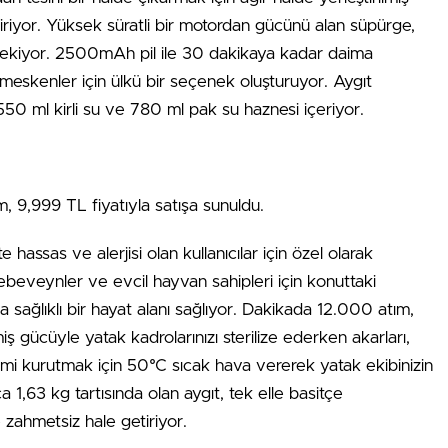
diriyor. Yüksek süratli bir motordan gücünü alan süpürge,
ekiyor. 2500mAh pil ile 30 dakikaya kadar daima
eskenler için ülkü bir seçenek oluşturuyor. Aygıt
n 550 ml kirli su ve 780 ml pak su haznesi içeriyor.
,999 TL fiyatıyla satışa sunuldu.
assas ve alerjisi olan kullanıcılar için özel olarak
 ebeveynler ve evcil hayvan sahipleri için konuttaki
aha sağlıklı bir hayat alanı sağlıyor. Dakikada 12.000 atım,
ücüyle yatak kadrolarınızı sterilize ederken akarları,
 nemi kurutmak için 50°C sıcak hava vererek yatak ekibinizin
a 1,63 kg tartısında olan aygıt, tek elle basitçe
 ve zahmetsiz hale getiriyor.