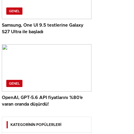
GENEL
Samsung, One UI 9.5 testlerine Galaxy
S27 Ultra ile başladı
GENEL
OpenAI, GPT-5.6 API fiyatlarını %80’e
varan oranda düşürdü!
KATEGORİNİN POPÜLERLERİ