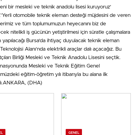
ni bir mesleki ve teknik anadolu lisesi kuruyoruz'
rli otomobile teknik eleman desteği müjdesini de veren
lerimiz ve tüm toplumumuzun heyecanını biz de
ek nitelikli iş gücünün yetiştirilmesi için süratle çalışmalara
min yapılacağı Bursa'da ihtiyaç duyulacak teknik eleman
eknolojisi Alanı'nda elektrikli araçlar dalı açacağız. Bu
ları Birliği Mesleki ve Teknik Anadolu Lisesini seçtik.
nasyonunda Mesleki ve Teknik Eğitim Genel
zdeki eğitim-öğretim yılı itibarıyla bu alana ilk
landı.ANKARA, (DHA)
EL
GENEL