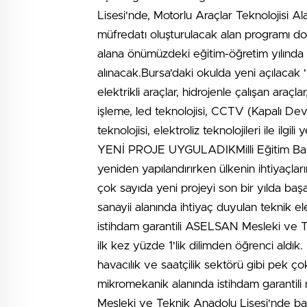
Lisesi'nde, Motorlu Araçlar Teknolojisi Ala
müfredatı oluşturulacak alan programı do
alana önümüzdeki eğitim-öğretim yılında 
alınacak.Bursa'daki okulda yeni açılacak 'E
elektrikli araçlar, hidrojenle çalışan araçlar
işleme, led teknolojisi, CCTV (Kapalı Devr
teknolojisi, elektroliz teknolojileri ile 
YENİ PROJE UYGULADIKMilli Eğitim Bakan
yeniden yapılandırırken ülkenin ihtiyaçla
çok sayıda yeni projeyi son bir yılda ba
sanayii alanında ihtiyaç duyulan teknik 
istihdam garantili ASELSAN Mesleki ve T
ilk kez yüzde 1'lik dilimden öğrenci aldık
havacılık ve saatçilik sektörü gibi pek çok
mikromekanik alanında istihdam garantili
Mesleki ve Teknik Anadolu Lisesi'nde ba