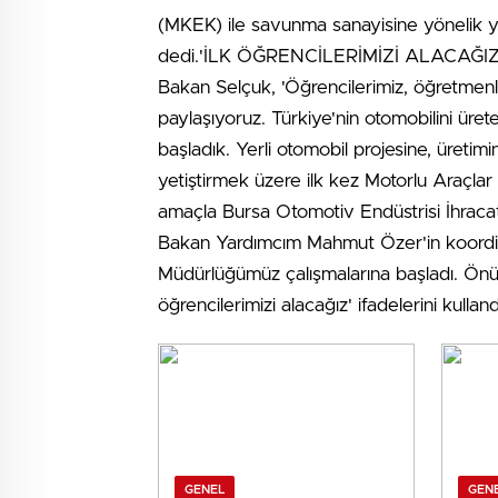
(MKEK) ile savunma sanayisine yönelik ye
dedi.'İLK ÖĞRENCİLERİMİZİ ALACAĞIZ'Ye
Bakan Selçuk, 'Öğrencilerimiz, öğretmen
paylaşıyoruz. Türkiye'nin otomobilini üretec
başladık. Yerli otomobil projesine, üreti
yetiştirmek üzere ilk kez Motorlu Araçlar T
amaçla Bursa Otomotiv Endüstrisi İhracatçı
Bakan Yardımcım Mahmut Özer'in koordi
Müdürlüğümüz çalışmalarına başladı. Önümü
öğrencilerimizi alacağız' ifadelerini kul
GENEL
GEN