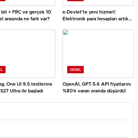
8 bit + FRC ve gerçek 10
e-Devlet’te yeni hizmet!
el arasında ne fark var?
Elektronik para hesapları artık
tek ekranda
EL
GENEL
g, One UI 9.5 testlerine
OpenAI, GPT-5.6 API fiyatlarını
S27 Ultra ile başladı
%80’e varan oranda düşürdü!