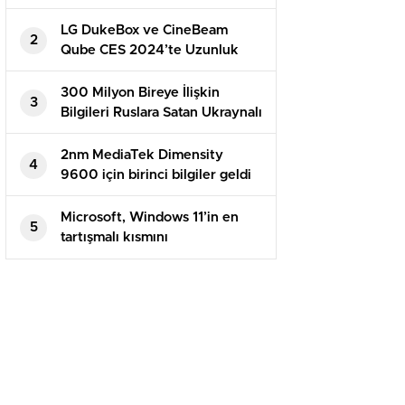
Uygulamalar
LG DukeBox ve CineBeam
2
Qube CES 2024’te Uzunluk
Gösterecek
300 Milyon Bireye İlişkin
3
Bilgileri Ruslara Satan Ukraynalı
Hacker Tutuklandı
2nm MediaTek Dimensity
4
9600 için birinci bilgiler geldi
Microsoft, Windows 11’in en
5
tartışmalı kısmını
sessizleştiriyor