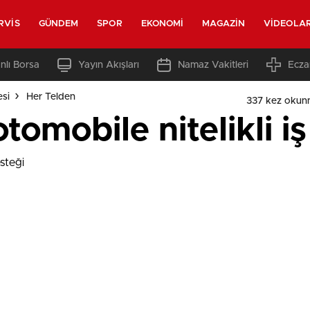
RVIS
GÜNDEM
SPOR
EKONOMI
MAGAZIN
VIDEOLA
nlı Borsa
Yayın Akışları
Namaz Vakitleri
Ecza
esi
Her Telden
337 kez okun
otomobile nitelikli i