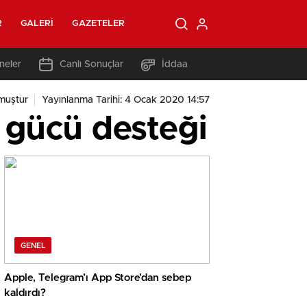
R
GALERI
GAZETELER
neler
Canlı Sonuçlar
İddaa
muştur
Yayınlanma Tarihi: 4 Ocak 2020 14:57
ş gücü desteği
GENEL
Apple, Telegram’ı App Store’dan sebep
kaldırdı?