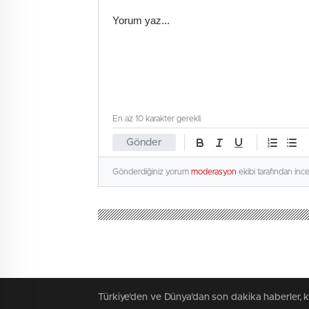
En az 10 karakter gerekli
Gönder
Gönderdiğiniz yorum
moderasyon
ekibi tarafından inc
Türkiye'den ve Dünya’dan son dakika haberler, 