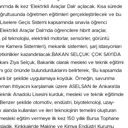
nı'nda ilk kez 'Elektrikli Araçlar Dalı' açılacak. Kısa sürede
ğrultusunda öğretmen eğitimleri gerçekleştirilecek ve bu
Liselere Geçis Sistemi kapsamında sınavla öğrenci
lektrikli Araçlar Dalı'nda öğrencilere hibrit araçlar,
, pil teknolojisi, elektrikli motorlar, sensörler, görüntü
e Kamera Sistemleri), mekanik sistemleri, şarj istasyonları
ilgili yetkinlikler kazandırılacak.BAKAN SELÇUK: ÇOK SAYIDA
ı Ziya Selçuk, Bakanlık olarak mesleki ve teknik eğitimi
rını göz önünde bulundurduklarını belirterek, 'Bu kapsamda
şarılı bir şekilde uygulamaya koyduk. Örneğin, savunma
eleman ihtiyacını karşılamak üzere ASELSAN ile Ankara'da
eknik Anadolu Lisesini kurduk, mesleki ve teknik eğitimde
. Benzer şekilde otomotiv, endüstri, biyoteknoloji, uzay-
 alanda kullanılan ve ileri teknolojinin temelini oluşturan
 mesleki eğitim vermeye ilk kez 150 yıllık Bursa Tophane
şladık. Kırıkkale'de Makine ve Kimya Endüstri Kurumu