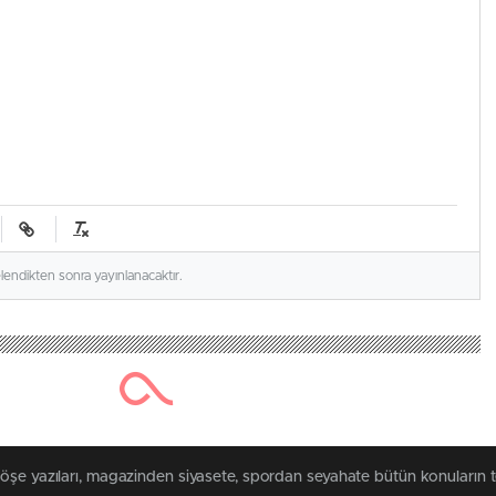
elendikten sonra yayınlanacaktır.
köşe yazıları, magazinden siyasete, spordan seyahate bütün konuların 