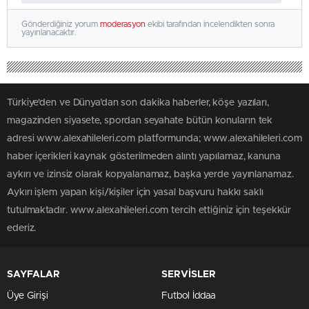
Gönderdiğiniz yorum
moderasyon
ekibi tarafından incelendikten sonra
yayınlanacaktır.
Türkiye'den ve Dünya’dan son dakika haberler, köşe yazıları,
magazinden siyasete, spordan seyahate bütün konuların tek
adresi www.alexahileleri.com platformunda; www.alexahileleri.com
haber içerikleri kaynak gösterilmeden alıntı yapılamaz, kanuna
aykırı ve izinsiz olarak kopyalanamaz, başka yerde yayınlanamaz.
Aykırı işlem yapan kişi/kişiler için yasal başvuru hakkı saklı
tutulmaktadır. www.alexahileleri.com tercih ettiğiniz için teşekkür
ederiz.
SAYFALAR
SERVİSLER
Üye Girişi
Futbol İddaa