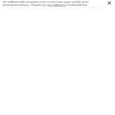
Veri politikasındaki amaçlarla sınırlı ve mevzuata uygun şekilde çerez
konumlandırmaktayız. Detaylar için
veri politikamızı
inceleyebilirsiniz.
Sonraki çeyrek yüzyılda, oyun geliştiricileri ile NVIDIA
arasındaki iş birliği hudutları zorlamaya devam ederek,
giderek daha gerçekçi dokular, dinamik aydınlatma ve
daha akıcı kare suratları üzere yeniliklerin önünü açtı. Bu
yenilikler, oyunseverlere yalnızca sürükleyici tecrübeler
sunmanın ötesinde, oyun dünyasında esaslı değişiklikler
sağladı.
NVIDIA’nın GPU’ları, yeni silikon ve yazılımları güçlü ve
etkileyici yeniliklere dönüştüren bir platforma evrildi ve bu
durum, oyun dünyasını esaslı bir formda tekrar
şekillendirdi. Gelecek on yıllarda, NVIDIA GPU’ları daha
yüksek kare suratları ve görsel doğruluk sağladı, bu da
daha akıcı ve daha hassas bir oyun tecrübesi sundu. Bu
performans artışı, oyunseverlerin içerikleri harika netlik ve