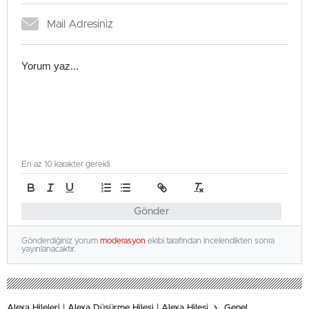
En az 10 karakter gerekli
Gönder
Gönderdiğiniz yorum
moderasyon
ekibi tarafından incelendikten sonra
yayınlanacaktır.
Alexa Hileleri | Alexa Düşürme Hilesi | Alexa Hilesi
Genel