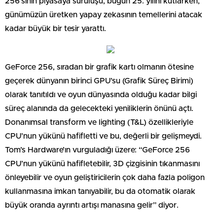
256’sının piyasaya sürülüşü, bugün 25. yılını kutlarken,
günümüzün üretken yapay zekasının temellerini atacak
kadar büyük bir tesir yarattı.
GeForce 256, sıradan bir grafik kartı olmanın ötesine
geçerek dünyanın birinci GPU’su (Grafik Süreç Birimi)
olarak tanıtıldı ve oyun dünyasında olduğu kadar bilgi
süreç alanında da gelecekteki yeniliklerin önünü açtı.
Donanımsal transform ve lighting (T&L) özellikleriyle
CPU’nun yükünü hafifletti ve bu, değerli bir gelişmeydi.
Tom’s Hardware’ın vurguladığı üzere: “GeForce 256
CPU’nun yükünü hafifletebilir, 3D çizgisinin tıkanmasını
önleyebilir ve oyun geliştiricilerin çok daha fazla poligon
kullanmasına imkan tanıyabilir, bu da otomatik olarak
büyük oranda ayrıntı artışı manasına gelir” diyor.