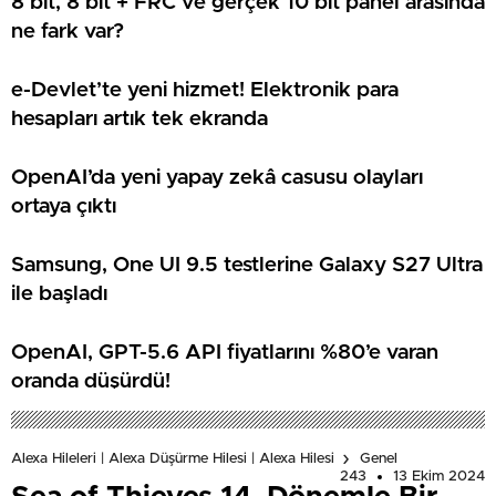
8 bit, 8 bit + FRC ve gerçek 10 bit panel arasında
ne fark var?
e-Devlet’te yeni hizmet! Elektronik para
hesapları artık tek ekranda
OpenAI’da yeni yapay zekâ casusu olayları
ortaya çıktı
Samsung, One UI 9.5 testlerine Galaxy S27 Ultra
ile başladı
OpenAI, GPT-5.6 API fiyatlarını %80’e varan
oranda düşürdü!
Alexa Hileleri | Alexa Düşürme Hilesi | Alexa Hilesi
Genel
243
13 Ekim 2024