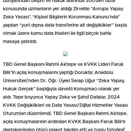
dünyasından bilişim ve hukuk alanında 300’den fazla
konusunda uzmanların yer aldığı Zirve’de “Avrupa Yapay
Zeka Yasası”, “Kişisel Bilgilerin Korunması Kanunu’nda”
yapılan “yurt dışına data transferine ait değişiklikler” başta
olmak üzere kamu data ihlalleri ile ilgili birçok bahis
masaya yatırıldı.
TBD Genel Başkanı Rahmi Aktepe ve KVKK Lideri Faruk
Bilir’in açılış konuşmalarını yaptığı Dorukta; Anadolu
Üniversitesi’nden Dr. Öğr. Üyesi Serap Uğur “Zeka Yapay,
Hukuk Gerçek” başlığıyla davetli Konuşmacı olarak yer
aldı. Tepe boyunca Yapay Zeka ve Şahsî Datalar, 2024
KVKK Değişiklikleri ve Data Yasası/Dijital Hizmetler Yasası
Oturumları düzenlendi. TBD Genel Başkanı Rahmi Aktepe,
açılış konuşmalarının ardından KVKK Başkanı Faruk Bilir’e
desteklerinden ötürü plaket takdim etti ve toplu fotoğraf