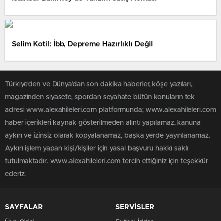
Selim Kotil: İbb, Depreme Hazırlıklı Değil
Türkiye'den ve Dünya’dan son dakika haberler, köşe yazıları,
magazinden siyasete, spordan seyahate bütün konuların tek
adresi www.alexahileleri.com platformunda; www.alexahileleri.com
haber içerikleri kaynak gösterilmeden alıntı yapılamaz, kanuna
aykırı ve izinsiz olarak kopyalanamaz, başka yerde yayınlanamaz.
Aykırı işlem yapan kişi/kişiler için yasal başvuru hakkı saklı
tutulmaktadır. www.alexahileleri.com tercih ettiğiniz için teşekkür
ederiz.
SAYFALAR
SERVİSLER