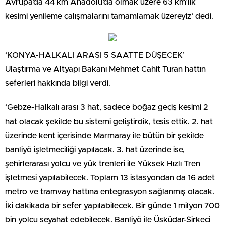
Avrupa’da 44 km Anadolu’da olmak üzere 63 km’lik
kesimi yenileme çalışmalarını tamamlamak üzereyiz’ dedi.
‘KONYA-HALKALI ARASI 5 SAATTE DÜŞECEK’
Ulaştırma ve Altyapı Bakanı Mehmet Cahit Turan hattın
seferleri hakkında bilgi verdi.
‘Gebze-Halkalı arası 3 hat, sadece boğaz geçiş kesimi 2
hat olacak şekilde bu sistemi geliştirdik, tesis ettik. 2. hat
üzerinde kent içerisinde Marmaray ile bütün bir şekilde
banliyö işletmeciliği yapılacak. 3. hat üzerinde ise,
şehirlerarası yolcu ve yük trenleri ile Yüksek Hızlı Tren
işletmesi yapılabilecek. Toplam 13 istasyondan da 16 adet
metro ve tramvay hattına entegrasyon sağlanmış olacak.
İki dakikada bir sefer yapılabilecek. Bir günde 1 milyon 700
bin yolcu seyahat edebilecek. Banliyö ile Üsküdar-Sirkeci