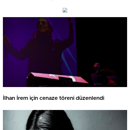
İlhan İrem için cenaze töreni düzenlendi