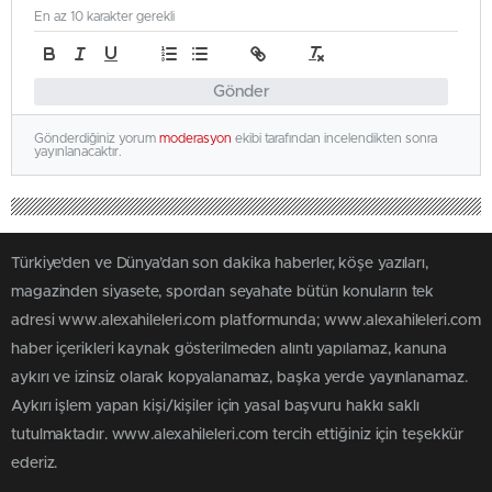
En az 10 karakter gerekli
Gönder
Gönderdiğiniz yorum
moderasyon
ekibi tarafından incelendikten sonra
yayınlanacaktır.
Türkiye'den ve Dünya’dan son dakika haberler, köşe yazıları,
magazinden siyasete, spordan seyahate bütün konuların tek
adresi www.alexahileleri.com platformunda; www.alexahileleri.com
haber içerikleri kaynak gösterilmeden alıntı yapılamaz, kanuna
aykırı ve izinsiz olarak kopyalanamaz, başka yerde yayınlanamaz.
Aykırı işlem yapan kişi/kişiler için yasal başvuru hakkı saklı
tutulmaktadır. www.alexahileleri.com tercih ettiğiniz için teşekkür
ederiz.