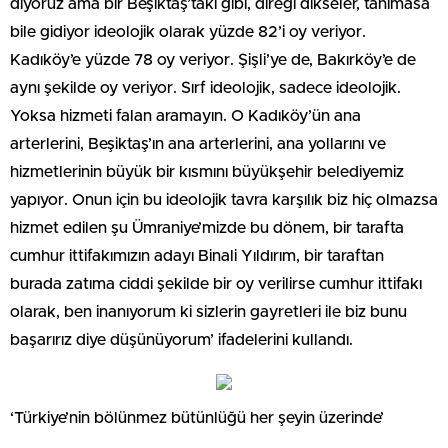
diyoruz ama bir Beşiktaş’taki gibi, direği dikseler, tanımasa
bile gidiyor ideolojik olarak yüzde 82’i oy veriyor.
Kadıköy’e yüzde 78 oy veriyor. Şişli’ye de, Bakırköy’e de
aynı şekilde oy veriyor. Sırf ideolojik, sadece ideolojik.
Yoksa hizmeti falan aramayın. O Kadıköy’ün ana
arterlerini, Beşiktaş’ın ana arterlerini, ana yollarını ve
hizmetlerinin büyük bir kısmını büyükşehir belediyemiz
yapıyor. Onun için bu ideolojik tavra karşılık biz hiç olmazsa
hizmet edilen şu Ümraniye’mizde bu dönem, bir tarafta
cumhur ittifakımızın adayı Binali Yıldırım, bir taraftan
burada zatıma ciddi şekilde bir oy verilirse cumhur ittifakı
olarak, ben inanıyorum ki sizlerin gayretleri ile biz bunu
başarırız diye düşünüyorum’ ifadelerini kullandı.
‘Türkiye’nin bölünmez bütünlüğü her şeyin üzerinde’