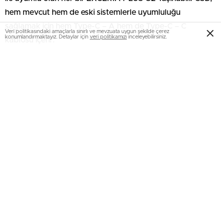
hem mevcut hem de eski sistemlerle uyumluluğu
sağlamak için hem Type-C – A hem de Type-C – C
Veri politikasındaki amaçlarla sınırlı ve mevzuata uygun şekilde çerez
konumlandırmaktayız. Detaylar için
veri politikamızı
inceleyebilirsiniz.
kablosu içerir.
Kullanıcılar, bakım ve izleme için KIOXIA’nın SSD Utility
idare yazılımını kullanabilir ve hatta parola muhafazalı ek
bir güvenlik katmanı ekleyebilir.
Yeni EXCERIA PLUS G2 Taşınabilir SSD, avucunuza
rahatça sığan şık ve ergonomik form faktörüyle hem
süratli hem de emniyetli depolama sunarak kullanıcıların
içeriklerini hep yanlarında taşımalarına imkan tanır.
EXCERIA PLUS G2 Taşınabilir SSD, 2024’ün 4. çeyreğinde
satışa sunulacak.