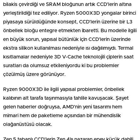
bilakis çevirdiği ve SRAM bloğunun artık CCD’lerin altına
yerleştirildiği tez ediliyor. Ryzen 5000X3D yongalar birinci
piyasaya sürüldüğünde konsept, CCD’lerin üzerine bir L3
önbellek bloğu entegre etmekten ibaretti. Bu modelle ilgili
en büyük sorun, yapısal bütünlük için CCD’lerin üzerinde
ekstra silikon kullanılması nedeniyle ısı dağılımıydı. Termal
kısıtlamalar nedeniyle 3D V-Cache teknolojili çiplerin saat
suratları da olumsuz etkileniyordu ki bu problemler
çözülmüş üzere görünüyor.
Ryzen 9000X3D ile ilgili yapısal problemler, önbellek
kalıbının alt tarafa taşınmasıyla tahlile kavuşacak. Şayet
gelen haberler doğruysa, AMD’nin yeni tasarımı hem
mimari hem de paketleme açısından bir mühendislik
olağanüstüsü olacak.
Zen 5 tabanlı CCD’lerin Zen 4’e nazaran epey küçük dahili