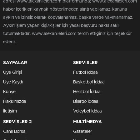
adresi www.alexahileleri.com platformunda; www.alexahileleri.com
haber içerikleri kaynak gösterilmeden alıntı yapılamaz, kanuna
aykırı ve izinsiz olarak kopyalanamaz, başka yerde yayınlanamaz.
Aykırı işlem yapan kişi/kişiler için yasal başvuru hakkı saklı
tutulmaktadır. www.alexahileleri.com tercih ettiğiniz için teşekkür
ederiz.
SAYFALAR
SERVİSLER
Üye Girişi
Futbol İddaa
Üye Kaydı
Basketbol İddaa
Künye
Hentbol İddaa
Hakkımızda
Bilardo İddaa
İletişim
Voleybol İddaa
SERVİSLER 2
MULTİMEDYA
Canlı Borsa
Gazeteler