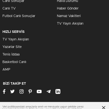
Canlı Sonuçlar
Hava Durumu
Canlı TV
Haber Gönder
Futbol Canlı Sonuçlar
Namaz Vakitleri
TV Yayın Akışları
HIZLI SERVİS
TV Yayın Akışları
Yazarlar Site
Tenis İddaa
Basketbol Canlı
AMP
BİZİ TAKİP ET
Veri politikasındaki amaçlarla sınırlı ve mevzuata uygun şekilde çerez
www.alexahileleri.com