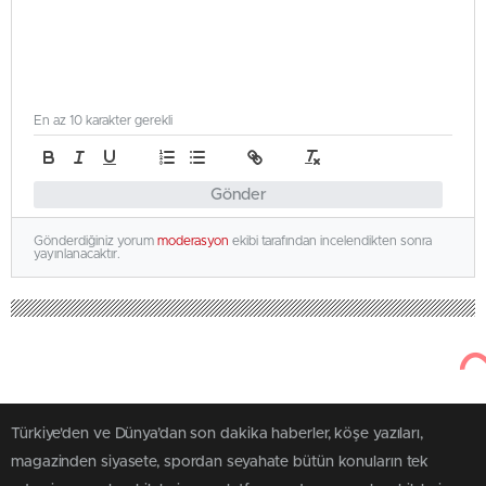
En az 10 karakter gerekli
Gönder
Gönderdiğiniz yorum
moderasyon
ekibi tarafından incelendikten sonra
yayınlanacaktır.
Türkiye'den ve Dünya’dan son dakika haberler, köşe yazıları,
magazinden siyasete, spordan seyahate bütün konuların tek