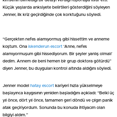
kimsenin bilmediği bir detayı verdiği röportajla itiraf etti.
Küçük yaşlarda anksiyete belirtileri gösterdiğini söyleyen
Jenner, ilk kriz geçirdiğinde çok korktuğunu söyledi.
“Gerçekten nefes alamıyormuş gibi hissettim ve anneme
koştum. Ona
iskenderun escort
‘Anne, nefes
alamıyormuşum gibi hissediyorum. Bir şeyler yanlış olmalı’
dedim. Annem de beni hemen bir grup doktora götürdü”
diyen Jenner, bu duyguları kontrol altında aldığını söyledi.
Jenner model
hatay escort
kariyeri hızla yükselmeye
başlayınca kaygısının yeniden başladığını açıkladı: “Belki üç
yıl önce, dört yıl önce, tamamen geri döndü ve çılgın panik
atak geçiriyordum. Sonunda bu konuda ihtiyacım olan
bilgiyi aldım.”