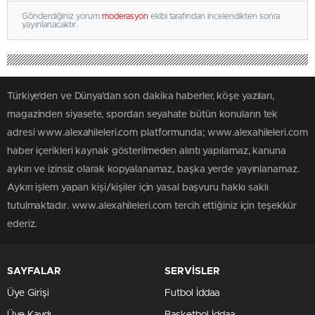
Gönderdiğiniz yorum
moderasyon
ekibi tarafından incelendikten sonra
yayınlanacaktır.
Türkiye'den ve Dünya’dan son dakika haberler, köşe yazıları,
magazinden siyasete, spordan seyahate bütün konuların tek
adresi www.alexahileleri.com platformunda; www.alexahileleri.com
haber içerikleri kaynak gösterilmeden alıntı yapılamaz, kanuna
aykırı ve izinsiz olarak kopyalanamaz, başka yerde yayınlanamaz.
Aykırı işlem yapan kişi/kişiler için yasal başvuru hakkı saklı
tutulmaktadır. www.alexahileleri.com tercih ettiğiniz için teşekkür
ederiz.
SAYFALAR
SERVİSLER
Üye Girişi
Futbol İddaa