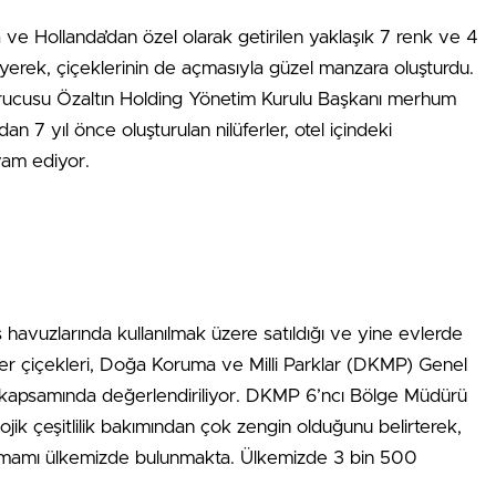
ya ve Hollanda’dan özel olarak getirilen yaklaşık 7 renk ve 4
yüyerek, çiçeklerinin de açmasıyla güzel manzara oluşturdu.
rucusu Özaltın Holding Yönetim Kurulu Başkanı merhum
an 7 yıl önce oluşturulan nilüferler, otel içindeki
vam ediyor.
s havuzlarında kullanılmak üzere satıldığı ve yine evlerde
lüfer çiçekleri, Doğa Koruma ve Milli Parklar (DKMP) Genel
ı kapsamında değerlendiriliyor. DKMP 6’ncı Bölge Müdürü
ojik çeşitlilik bakımından çok zengin olduğunu belirterek,
 tamamı ülkemizde bulunmakta. Ülkemizde 3 bin 500