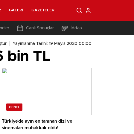
R
GALERI
GAZETELER
neler
Canlı Sonuçlar
İddaa
tur
Yayınlanma Tarihi: 19 Mayıs 2020 00:00
6 bin TL
GENEL
Türkiye’de ayın en tanınan dizi ve
sinemaları muhakkak oldu!