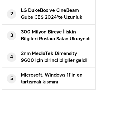
Uygulamalar
LG DukeBox ve CineBeam
2
Qube CES 2024’te Uzunluk
Gösterecek
300 Milyon Bireye İlişkin
3
Bilgileri Ruslara Satan Ukraynalı
Hacker Tutuklandı
2nm MediaTek Dimensity
4
9600 için birinci bilgiler geldi
Microsoft, Windows 11’in en
5
tartışmalı kısmını
sessizleştiriyor