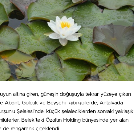
suyun altına giren, güneşin doğuşuyla tekrar yüzeye çıkan
’de Abant, Gölcük ve Beyşehir gibi göllerde, Antalya’da
şunlu Şelalesi’nde, küçük şelaleciklerden sonraki yaklaşık
nilüferler, Belek’teki Özaltın Holding bünyesinde yer alan
de de rengarenk çiçeklendi.