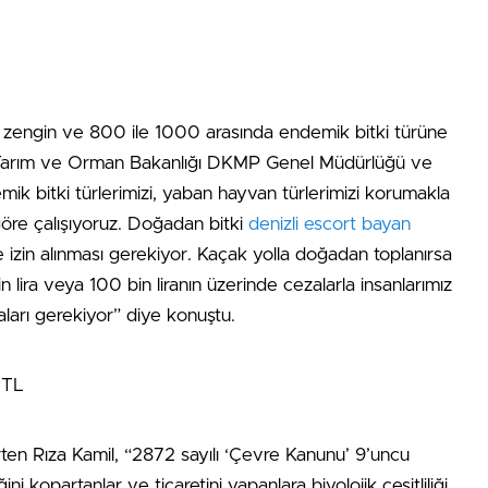
çok zengin ve 800 ile 1000 arasında endemik bitki türüne
e Tarım ve Orman Bakanlığı DKMP Genel Müdürlüğü ve
ik bitki türlerimizi, yaban hayvan türlerimizi korumakla
öre çalışıyoruz. Doğadan bitki
denizli escort bayan
 ve izin alınması gerekiyor. Kaçak yolla doğadan toplanırsa
n lira veya 100 bin liranın üzerinde cezalarla insanlarımız
aları gerekiyor” diye konuştu.
 TL
rten Rıza Kamil, “2872 sayılı ‘Çevre Kanunu’ 9’uncu
i kopartanlar ve ticaretini yapanlara biyolojik çeşitliliği