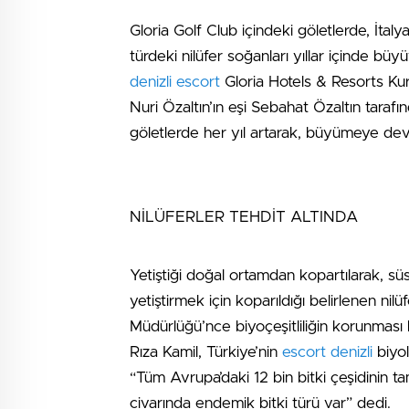
Gloria Golf Club içindeki göletlerde, İtal
türdeki nilüfer soğanları yıllar içinde bü
denizli escort
Gloria Hotels & Resorts Ku
Nuri Özaltın’ın eşi Sebahat Özaltın tarafınd
göletlerde her yıl artarak, büyümeye de
NİLÜFERLER TEHDİT ALTINDA
Yetiştiği doğal ortamdan kopartılarak, sü
yetiştirmek için koparıldığı belirlenen ni
Müdürlüğü’nce biyoçeşitliliğin korunmas
Rıza Kamil, Türkiye’nin
escort denizli
biyol
“Tüm Avrupa’daki 12 bin bitki çeşidinin
civarında endemik bitki türü var” dedi.