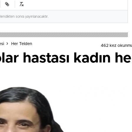
elendikten sonra yayınlanacaktır.
esi
Her Telden
462 kez okunmu
lar hastası kadın h