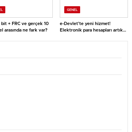
EL
GENEL
8 bit + FRC ve gerçek 10
e-Devlet’te yeni hizmet!
el arasında ne fark var?
Elektronik para hesapları artık
tek ekranda