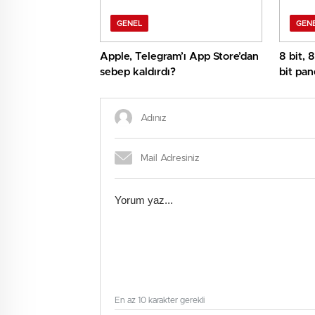
GENEL
GEN
Apple, Telegram’ı App Store’dan
8 bit, 
sebep kaldırdı?
bit pan
En az 10 karakter gerekli