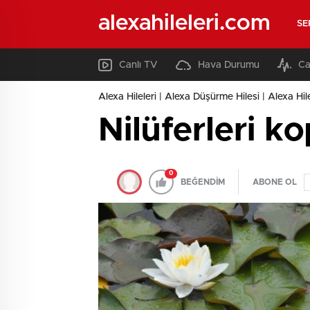
alexahileleri.com
SE
Canlı TV
Hava Durumu
Ca
Alexa Hileleri | Alexa Düşürme Hilesi | Alexa Hil
Nilüferleri k
0
BEĞENDİM
ABONE OL