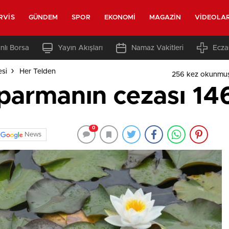
RVIS
GÜNDEM
SPOR
EKONOMI
MAGAZIN
VIDEOLA
nlı Borsa
Yayın Akışları
Namaz Vakitleri
Ecza
esi
Her Telden
256 kez okunmuş
oparmanın cezası 14
0
News