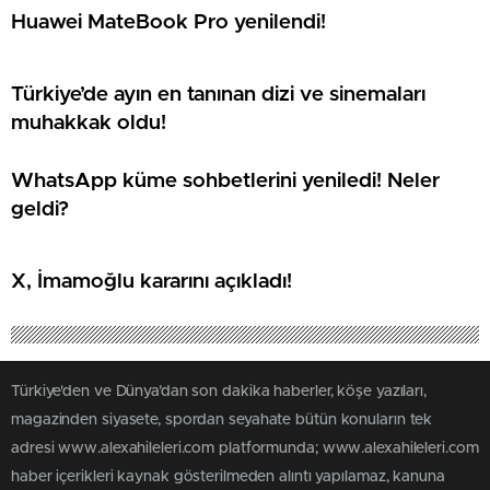
Huawei MateBook Pro yenilendi!
Türkiye’de ayın en tanınan dizi ve sinemaları
muhakkak oldu!
WhatsApp küme sohbetlerini yeniledi! Neler
geldi?
X, İmamoğlu kararını açıkladı!
Türkiye'den ve Dünya’dan son dakika haberler, köşe yazıları,
magazinden siyasete, spordan seyahate bütün konuların tek
adresi www.alexahileleri.com platformunda; www.alexahileleri.com
haber içerikleri kaynak gösterilmeden alıntı yapılamaz, kanuna