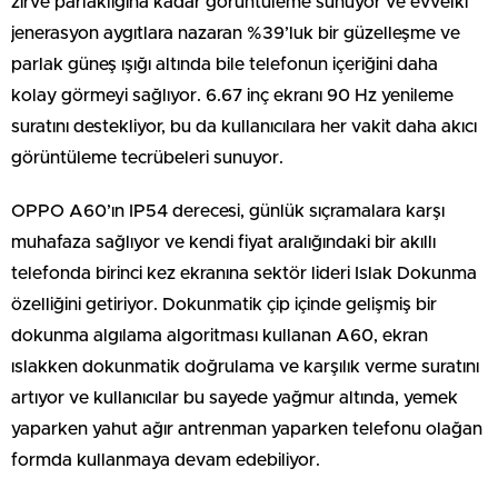
zirve parlaklığına kadar görüntüleme sunuyor ve evvelki
jenerasyon aygıtlara nazaran %39’luk bir güzelleşme ve
parlak güneş ışığı altında bile telefonun içeriğini daha
kolay görmeyi sağlıyor. 6.67 inç ekranı 90 Hz yenileme
suratını destekliyor, bu da kullanıcılara her vakit daha akıcı
görüntüleme tecrübeleri sunuyor.
OPPO A60’ın IP54 derecesi, günlük sıçramalara karşı
muhafaza sağlıyor ve kendi fiyat aralığındaki bir akıllı
telefonda birinci kez ekranına sektör lideri Islak Dokunma
özelliğini getiriyor. Dokunmatik çip içinde gelişmiş bir
dokunma algılama algoritması kullanan A60, ekran
ıslakken dokunmatik doğrulama ve karşılık verme suratını
artıyor ve kullanıcılar bu sayede yağmur altında, yemek
yaparken yahut ağır antrenman yaparken telefonu olağan
formda kullanmaya devam edebiliyor.