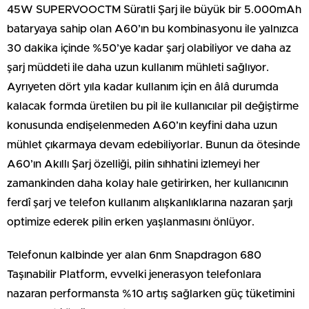
45W SUPERVOOCTM Süratli Şarj ile büyük bir 5.000mAh
bataryaya sahip olan A60’ın bu kombinasyonu ile yalnızca
30 dakika içinde %50’ye kadar şarj olabiliyor ve daha az
şarj müddeti ile daha uzun kullanım mühleti sağlıyor.
Ayrıyeten dört yıla kadar kullanım için en âlâ durumda
kalacak formda üretilen bu pil ile kullanıcılar pil değiştirme
konusunda endişelenmeden A60’ın keyfini daha uzun
mühlet çıkarmaya devam edebiliyorlar. Bunun da ötesinde
A60’ın Akıllı Şarj özelliği, pilin sıhhatini izlemeyi her
zamankinden daha kolay hale getirirken, her kullanıcının
ferdî şarj ve telefon kullanım alışkanlıklarına nazaran şarjı
optimize ederek pilin erken yaşlanmasını önlüyor.
Telefonun kalbinde yer alan 6nm Snapdragon 680
Taşınabilir Platform, evvelki jenerasyon telefonlara
nazaran performansta %10 artış sağlarken güç tüketimini