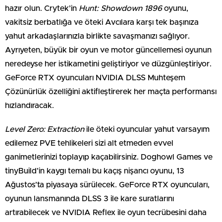
hazır olun. Crytek’in
Hunt: Showdown 1896
oyunu,
vakitsiz berbatlığa ve öteki Avcılara karşı tek başınıza
yahut arkadaşlarınızla birlikte savaşmanızı sağlıyor.
Ayrıyeten, büyük bir oyun ve motor güncellemesi oyunun
neredeyse her istikametini geliştiriyor ve düzgünleştiriyor.
GeForce RTX oyuncuları NVIDIA DLSS Muhteşem
Çözünürlük özelliğini aktifleştirerek her maçta performansı
hızlandıracak.
Level Zero: Extraction
ile öteki oyuncular yahut varsayım
edilemez PVE tehlikeleri sizi alt etmeden evvel
ganimetlerinizi toplayıp kaçabilirsiniz. Doghowl Games ve
tinyBuild’in kaygı temalı bu kaçış nişancı oyunu, 13
Ağustos’ta piyasaya sürülecek. GeForce RTX oyuncuları,
oyunun lansmanında DLSS 3 ile kare suratlarını
artırabilecek ve NVIDIA Reflex ile oyun tecrübesini daha