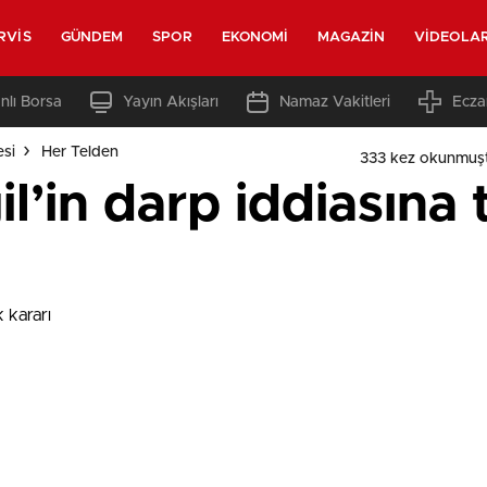
RVIS
GÜNDEM
SPOR
EKONOMI
MAGAZIN
VIDEOLA
nlı Borsa
Yayın Akışları
Namaz Vakitleri
Ecza
esi
Her Telden
333 kez okunmuş
l’in darp iddiasına t