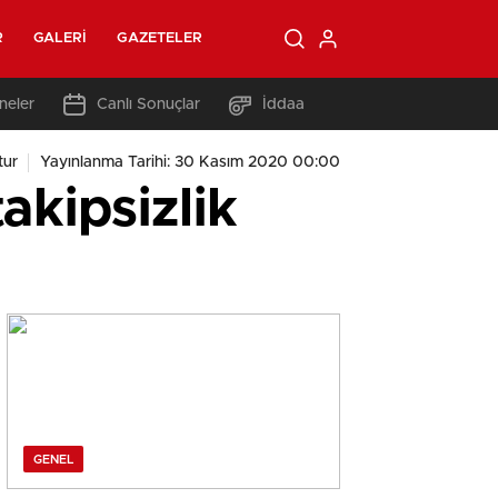
R
GALERI
GAZETELER
neler
Canlı Sonuçlar
İddaa
tur
Yayınlanma Tarihi: 30 Kasım 2020 00:00
akipsizlik
GENEL