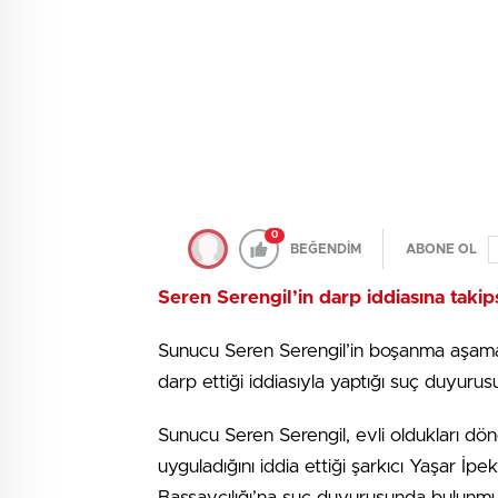
0
BEĞENDİM
ABONE OL
Seren Serengil’in darp iddiasına takips
Sunucu Seren Serengil’in boşanma aşamas
darp ettiği iddiasıyla yaptığı suç duyurusuna
Sunucu Seren Serengil, evli oldukları dö
uyguladığını iddia ettiği şarkıcı Yaşar 
Başsavcılığı’na suç duyurusunda bulunmu