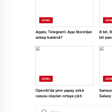
GENEL
GEN
Apple, Telegram’ı App Store’dan
8 bit, 
sebep kaldırdı?
bit pan
GENEL
GEN
OpenAI’da yeni yapay zekâ
Samsun
casusu olayları ortaya çıktı
Galaxy 