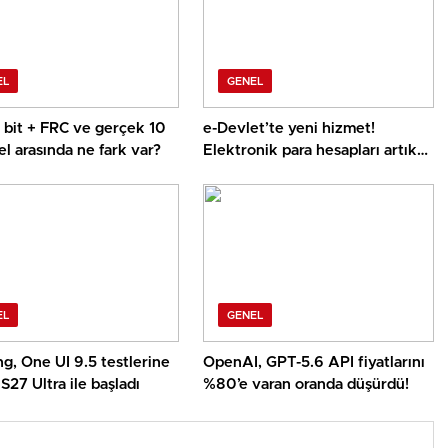
EL
GENEL
8 bit + FRC ve gerçek 10
e-Devlet’te yeni hizmet!
el arasında ne fark var?
Elektronik para hesapları artık
tek ekranda
EL
GENEL
g, One UI 9.5 testlerine
OpenAI, GPT-5.6 API fiyatlarını
S27 Ultra ile başladı
%80’e varan oranda düşürdü!