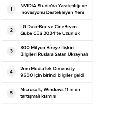
NVIDIA Studio’da Yaratıcılığı ve
1
İnovasyonu Destekleyen Yeni
Uygulamalar
LG DukeBox ve CineBeam
2
Qube CES 2024’te Uzunluk
Gösterecek
300 Milyon Bireye İlişkin
3
Bilgileri Ruslara Satan Ukraynalı
Hacker Tutuklandı
2nm MediaTek Dimensity
4
9600 için birinci bilgiler geldi
Microsoft, Windows 11’in en
5
tartışmalı kısmını
sessizleştiriyor