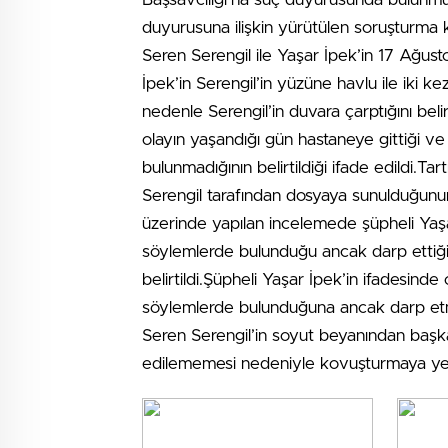
duyurusuna ilişkin yürütülen soruşturma ka
Seren Serengil ile Yaşar İpek’in 17 Ağusto
İpek’in Serengil’in yüzüne havlu ile iki k
nedenle Serengil’in duvara çarptığını beli
olayın yaşandığı gün hastaneye gittiği 
bulunmadığının belirtildiği ifade edildi.Ta
Serengil tarafından dosyaya sunulduğunun 
üzerinde yapılan incelemede şüpheli Yaşa
söylemlerde bulunduğu ancak darp ettiğin
belirtildi.Şüpheli Yaşar İpek’in ifadesin
söylemlerde bulunduğuna ancak darp etmedi
Seren Serengil’in soyut beyanından başka,
edilememesi nedeniyle kovuşturmaya yer