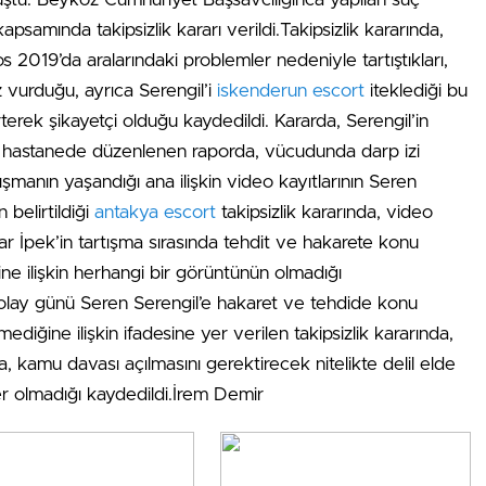
psamında takipsizlik kararı verildi.Takipsizlik kararında,
s 2019’da aralarındaki problemler nedeniyle tartıştıkları,
ez vurduğu, ayrıca Serengil’i
iskenderun escort
iteklediği bu
rterek şikayetçi olduğu kaydedildi. Kararda, Serengil’in
ve hastanede düzenlenen raporda, vücudunda darp izi
rtışmanın yaşandığı ana ilişkin video kayıtlarının Seren
belirtildiği
antakya escort
takipsizlik kararında, video
r İpek’in tartışma sırasında tehdit ve hakarete konu
e ilişkin herhangi bir görüntünün olmadığı
de olay günü Seren Serengil’e hakaret ve tehdide konu
ğine ilişkin ifadesine yer verilen takipsizlik kararında,
 kamu davası açılmasını gerektirecek nitelikte delil elde
 olmadığı kaydedildi.İrem Demir