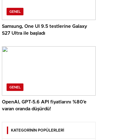
GENEL
Samsung, One UI 9.5 testlerine Galaxy
S27 Ultra ile başladı
GENEL
OpenAI, GPT-5.6 API fiyatlarını %80’e
varan oranda düşürdü!
KATEGORİNİN POPÜLERLERİ