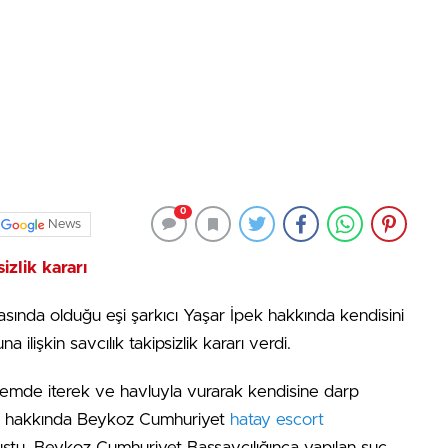
0
News
izlik kararı
ında olduğu eşi şarkıcı Yaşar İpek hakkında kendisini
 ilişkin savcılık takipsizlik kararı verdi.
nemde iterek ve havluyla vurarak kendisine darp
İpek hakkında Beykoz Cumhuriyet
hatay escort
ştu. Beykoz Cumhuriyet Başsavcılığınca yapılan suç