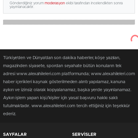
Gönderdiğiniz yorum
moderasyon
ekibi tarafından incelendikten sonra
yayınlanacaktır.
Türkiye'den ve Dünya’dan son dakika haberler, köşe yazıları,
magazinden siyasete, spordan seyahate bütün konuların tek
adresi www.alexahileleri.com platformunda; www.alexahileleri.com
haber içerikleri kaynak gösterilmeden alıntı yapılamaz, kanuna
aykırı ve izinsiz olarak kopyalanamaz, başka yerde yayınlanamaz.
Aykırı işlem yapan kişi/kişiler için yasal başvuru hakkı saklı
tutulmaktadır. www.alexahileleri.com tercih ettiğiniz için teşekkür
ederiz.
SAYFALAR
SERVİSLER