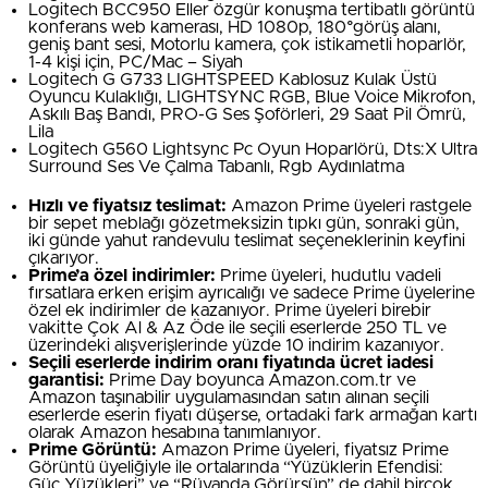
Logitech BCC950 Eller özgür konuşma tertibatlı görüntü
konferans web kamerası, HD 1080p, 180°görüş alanı,
geniş bant sesi, Motorlu kamera, çok istikametli hoparlör,
1-4 kişi için, PC/Mac – Siyah
Logitech G G733 LIGHTSPEED Kablosuz Kulak Üstü
Oyuncu Kulaklığı, LIGHTSYNC RGB, Blue Voice Mikrofon,
Askılı Baş Bandı, PRO-G Ses Şoförleri, 29 Saat Pil Ömrü,
Lila
Logitech G560 Lightsync Pc Oyun Hoparlörü, Dts:X Ultra
Surround Ses Ve Çalma Tabanlı, Rgb Aydınlatma
Hızlı ve fiyatsız teslimat:
Amazon Prime üyeleri rastgele
bir sepet meblağı gözetmeksizin tıpkı gün, sonraki gün,
iki günde yahut randevulu teslimat seçeneklerinin keyfini
çıkarıyor.
Prime’a özel indirimler:
Prime üyeleri, hudutlu vadeli
fırsatlara erken erişim ayrıcalığı ve sadece Prime üyelerine
özel ek indirimler de kazanıyor. Prime üyeleri birebir
vakitte Çok Al & Az Öde ile seçili eserlerde 250 TL ve
üzerindeki alışverişlerinde yüzde 10 indirim kazanıyor.
Seçili eserlerde indirim oranı fiyatında ücret iadesi
garantisi:
Prime Day boyunca Amazon.com.tr ve
Amazon taşınabilir uygulamasından satın alınan seçili
eserlerde eserin fiyatı düşerse, ortadaki fark armağan kartı
olarak Amazon hesabına tanımlanıyor.
Prime Görüntü:
Amazon Prime üyeleri, fiyatsız Prime
Görüntü üyeliğiyle ile ortalarında “Yüzüklerin Efendisi:
Güç Yüzükleri” ve “Rüyanda Görürsün” de dahil birçok