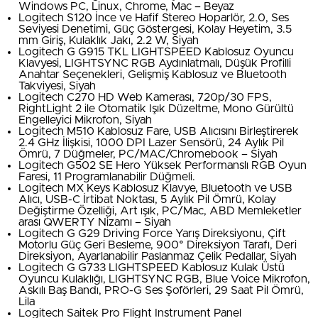
Windows PC, Linux, Chrome, Mac – Beyaz
Logitech S120 İnce ve Hafif Stereo Hoparlör, 2.0, Ses
Seviyesi Denetimi, Güç Göstergesi, Kolay Heyetim, 3.5
mm Giriş, Kulaklık Jakı, 2.2 W, Siyah
Logitech G G915 TKL LIGHTSPEED Kablosuz Oyuncu
Klavyesi, LIGHTSYNC RGB Aydınlatmalı, Düşük Profilli
Anahtar Seçenekleri, Gelişmiş Kablosuz ve Bluetooth
Takviyesi, Siyah
Logitech C270 HD Web Kamerası, 720p/30 FPS,
RightLight 2 ile Otomatik Işık Düzeltme, Mono Gürültü
Engelleyici Mikrofon, Siyah
Logitech M510 Kablosuz Fare, USB Alıcısını Birleştirerek
2.4 GHz İlişkisi, 1000 DPI Lazer Sensörü, 24 Aylık Pil
Ömrü, 7 Düğmeler, PC/MAC/Chromebook – Siyah
Logitech G502 SE Hero Yüksek Performanslı RGB Oyun
Faresi, 11 Programlanabilir Düğmeli.
Logitech MX Keys Kablosuz Klavye, Bluetooth ve USB
Alıcı, USB-C İrtibat Noktası, 5 Aylık Pil Ömrü, Kolay
Değiştirme Özelliği, Art ışık, PC/Mac, ABD Memleketler
arası QWERTY Nizamı – Siyah
Logitech G G29 Driving Force Yarış Direksiyonu, Çift
Motorlu Güç Geri Besleme, 900° Direksiyon Tarafı, Deri
Direksiyon, Ayarlanabilir Paslanmaz Çelik Pedallar, Siyah
Logitech G G733 LIGHTSPEED Kablosuz Kulak Üstü
Oyuncu Kulaklığı, LIGHTSYNC RGB, Blue Voice Mikrofon,
Askılı Baş Bandı, PRO-G Ses Şoförleri, 29 Saat Pil Ömrü,
Lila
Logitech Saitek Pro Flight Instrument Panel