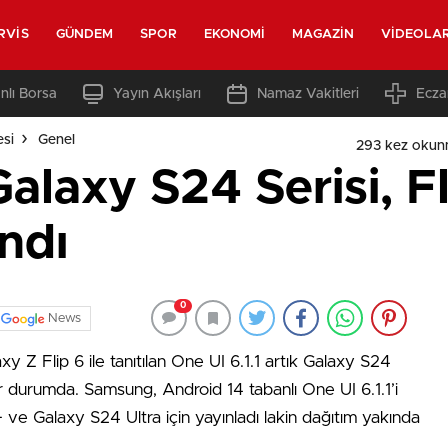
RVIS
GÜNDEM
SPOR
EKONOMI
MAGAZIN
VIDEOLA
nlı Borsa
Yayın Akışları
Namaz Vakitleri
Ecza
esi
Genel
293 kez okun
Galaxy S24 Serisi, F
andı
0
News
Z Flip 6 ile tanıtılan One UI 6.1.1 artık Galaxy S24
ilir durumda. Samsung, Android 14 tabanlı One UI 6.1.1’i
e Galaxy S24 Ultra için yayınladı lakin dağıtım yakında