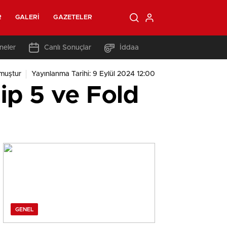
R
GALERI
GAZETELER
neler
Canlı Sonuçlar
İddaa
muştur
Yayınlanma Tarihi: 9 Eylül 2024 12:00
lip 5 ve Fold
GENEL