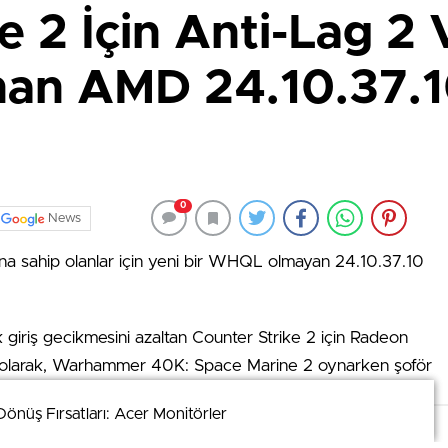
e 2 İçin Anti-Lag 2
nan AMD 24.10.37.1
0
News
na sahip olanlar için yeni bir WHQL olmayan 24.10.37.10
 giriş gecikmesini azaltan Counter Strike 2 için Radeon
k olarak, Warhammer 40K: Space Marine 2 oynarken şoför
ir düzeltme ve oyunu makul grafik ayarlarıyla oynarken
nüş Fırsatları: Acer Monitörler
nüş Fırsatları: Acer Monitörler
çin bir düzeltme sunuluyor.
. Detaylar için
veri politikamızı
inceleyebilirsiniz.