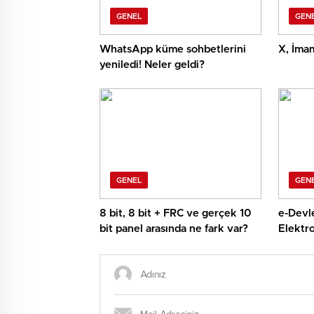
GENEL
GEN
WhatsApp küme sohbetlerini
X, İmam
yeniledi! Neler geldi?
GENEL
GEN
8 bit, 8 bit + FRC ve gerçek 10
e-Devle
bit panel arasında ne fark var?
Elektro
tek ek