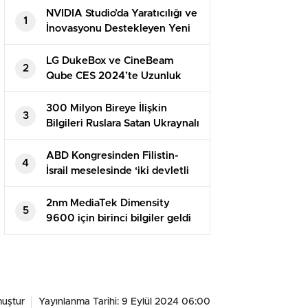
NVIDIA Studio’da Yaratıcılığı ve
1
İnovasyonu Destekleyen Yeni
Uygulamalar
LG DukeBox ve CineBeam
2
Qube CES 2024’te Uzunluk
Gösterecek
300 Milyon Bireye İlişkin
3
Bilgileri Ruslara Satan Ukraynalı
Hacker Tutuklandı
ABD Kongresinden Filistin-
4
İsrail meselesinde ‘iki devletli
çözüme’ destek
2nm MediaTek Dimensity
5
9600 için birinci bilgiler geldi
uştur
Yayınlanma Tarihi: 9 Eylül 2024 06:00