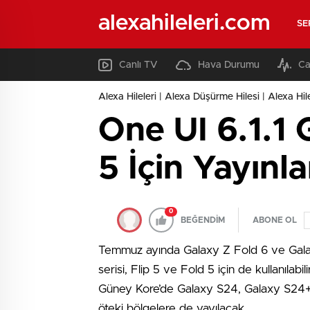
alexahileleri.com
SE
Canlı TV
Hava Durumu
Ca
Alexa Hileleri | Alexa Düşürme Hilesi | Alexa Hil
One UI 6.1.1 
5 İçin Yayınl
0
BEĞENDİM
ABONE OL
Temmuz ayında Galaxy Z Fold 6 ve Galaxy 
serisi, Flip 5 ve Fold 5 için de kullanılab
Güney Kore’de Galaxy S24, Galaxy S24+ v
öteki bölgelere de yayılacak.