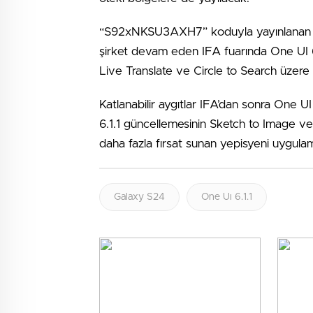
“S92xNKSU3AXH7” koduyla yayınlanan gün
şirket devam eden IFA fuarında One UI 6.
Live Translate ve Circle to Search üzere 
Katlanabilir aygıtlar IFA’dan sonra One U
6.1.1 güncellemesinin Sketch to Image ve Po
daha fazla fırsat sunan yepisyeni uygulam
Galaxy S24
One Uı 6.1.1