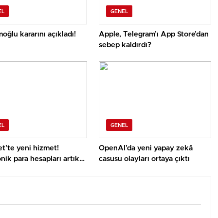
EL
GENEL
oğlu kararını açıkladı!
Apple, Telegram’ı App Store’dan
sebep kaldırdı?
EL
GENEL
t’te yeni hizmet!
OpenAI’da yeni yapay zekâ
nik para hesapları artık
casusu olayları ortaya çıktı
randa