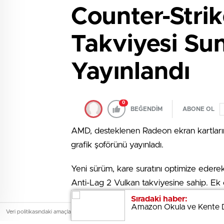
Counter-Strik
Takviyesi Su
Yayınlandı
0
BEĞENDİM
ABONE OL
AMD, desteklenen Radeon ekran kartları
grafik şoförünü yayınladı.
Yeni sürüm, kare suratını optimize ederek
Anti-Lag 2 Vulkan takviyesine sahip. E
vakit aşımı ve uygulama çökmeleri için b
Sıradaki haber:
Sıradaki haber:
Amazon Okula ve Kente Dö
Amazon Okula ve Kente Dö
Black Myth: Wukong’daki yanlış renkler i
Veri politikasındaki amaçlarla sınırlı ve mevzuata uygun şekilde çerez konumlandırmaktayız